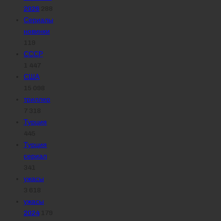
2026
288
Сериалы
новинки
119
СССР
1 447
США
15 098
триллер
7 318
Турция
445
Турция
сериал
341
ужасы
3 618
ужасы
2024
179