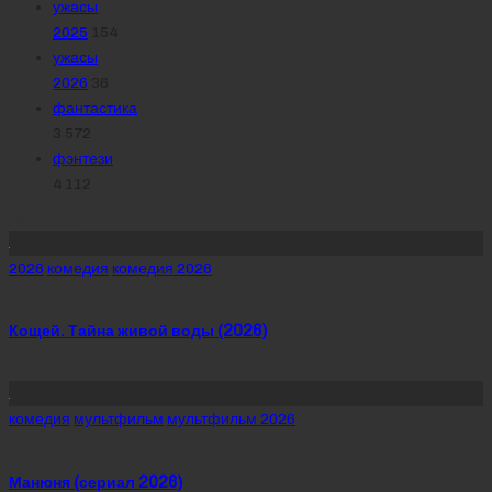
ужасы
2025
154
ужасы
2026
36
фантастика
3 572
фэнтези
4 112
Похожее
Posted
2026
комедия
комедия 2026
in
Кощей. Тайна живой воды (2026)
Posted
комедия
мультфильм
мультфильм 2026
in
Манюня (сериал 2026)