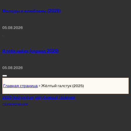
Молоды и влюблены (2026)
05.08.2026
Я тебя найду (сериал 2020)
05.08.2026
Главная страница
»
Жёлтый галстук (2025)
Posted
2025
биография
зарубежный
Новинки
in
приключения
Жёлтый галстук
(2025)