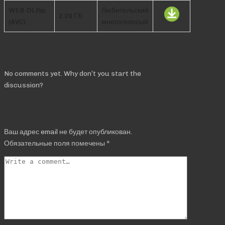
WEB-DLRip
Любительский
2.28 ГБ
(AVC)
многоголосый
Comments
No comments yet. Why don’t you start the
discussion?
Добавить комментарий
Ваш адрес email не будет опубликован.
Обязательные поля помечены
*