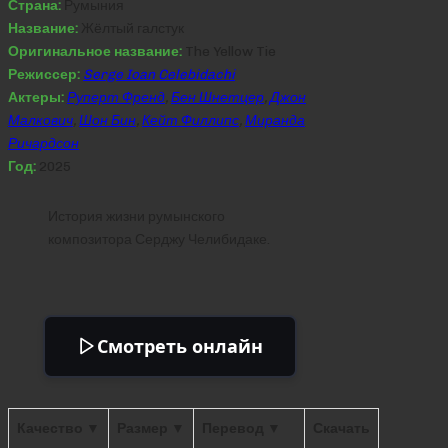
Страна:
Румыния
Название:
Жёлтый галстук
Оригинальное название:
The Yellow Tie
Режиссер:
Serge Ioan Celebidachi
Актеры:
Руперт Френд
,
Бен Шнетцер
,
Джон
Малкович
,
Шон Бин
,
Кейт Филлипс
,
Миранда
Ричардсон
Год:
2025
История жизни румынского
композитора Серджу Челибидаке.
Смотреть онлайн
Качество ▼
Размер ▼
Перевод ▼
Скачать