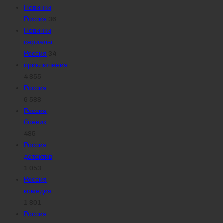
Новинки
Россия
36
Новинки
сериалы
Россия
34
приключения
4 855
Россия
6 588
Россия
боевик
485
Россия
детектив
1 053
Россия
комедия
1 801
Россия