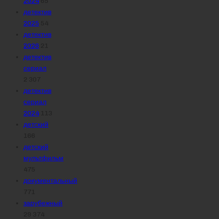
2024
65
детектив
2025
54
детектив
2026
21
детектив
сериал
2 307
детектив
сериал
2024
113
детский
166
детский
мультфильм
475
документальный
771
зарубежный
29 374