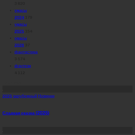
3 620
ужасы
2024
179
ужасы
2025
154
ужасы
2026
37
фантастика
3 574
фэнтези
4 112
Похожее
Posted
2025
зарубежный
Новинки
in
Сладкая сказка (2025)