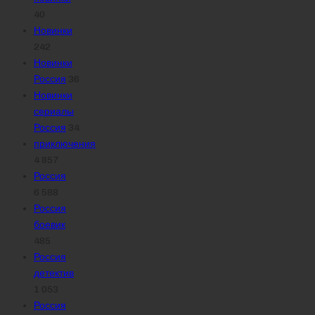
40
Новинки
242
Новинки
Россия
36
Новинки
сериалы
Россия
34
приключения
4 857
Россия
6 588
Россия
боевик
485
Россия
детектив
1 053
Россия