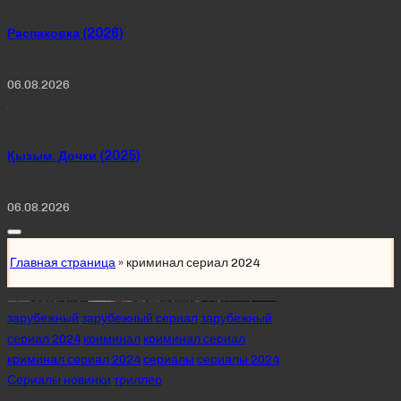
Распаковка (2026)
06.08.2026
Қызым. Дочки (2025)
06.08.2026
Главная страница
»
криминал сериал 2024
Posted
зарубежный
зарубежный сериал
зарубежный
in
сериал 2024
криминал
криминал сериал
криминал сериал 2024
сериалы
сериалы 2024
Сериалы новинки
триллер