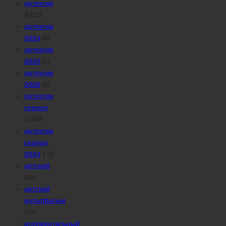
детектив
4 613
детектив
2024
65
детектив
2025
54
детектив
2026
22
детектив
сериал
2 308
детектив
сериал
2024
113
детский
166
детский
мультфильм
475
документальный