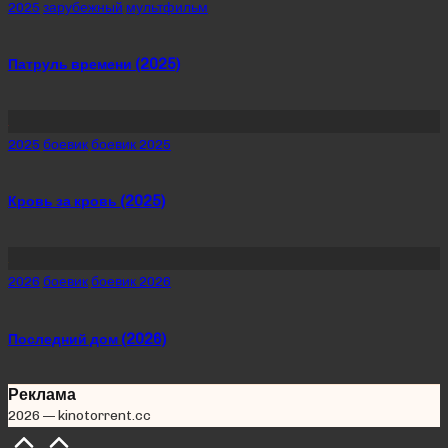
Posted
2025
зарубежный
мультфильм
in
Патруль времени (2025)
Posted
2025
боевик
боевик 2025
in
Кровь за кровь (2025)
Posted
2026
боевик
боевик 2026
in
Последний дом (2026)
Реклама
2026 — kinotorrent.cc
Scroll