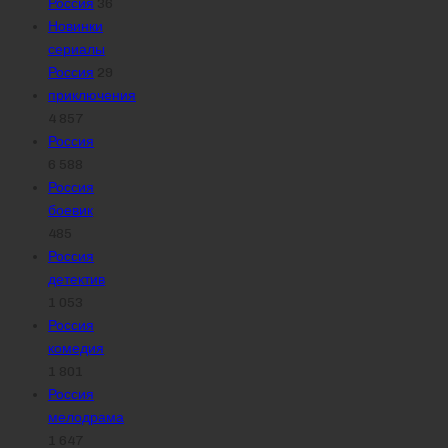
Россия
36
Новинки
сериалы
Россия
29
приключения
4 857
Россия
6 588
Россия
боевик
485
Россия
детектив
1 053
Россия
комедия
1 801
Россия
мелодрама
1 647