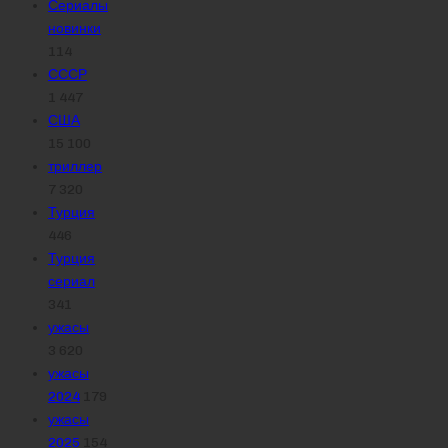
Сериалы
новинки
114
СССР
1 447
США
15 100
триллер
7 320
Турция
446
Турция
сериал
341
ужасы
3 620
ужасы
2024
179
ужасы
2025
154