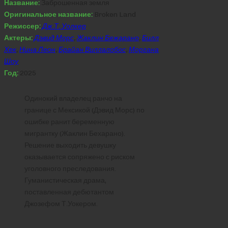
Название:
Заброшенная земля
Оригинальное название:
Broken Land
Режиссер:
Дж.Т. Уолкер
Актеры:
Дэвид Морс
,
Жаклин Бежарано
,
Билл
Хек
,
Нина Леон
,
Брайан Виллалобос
,
Моргана
Шоу
Год:
2025
Одинокий владелец ранчо на
границе с Мексикой (Дэвид Морс) по
ошибке ранит беременную
мигрантку (Жаклин Бехарано).
Решение выходить девушку
оказывается сопряжено с риском
уголовного преследования.
Гуманистическая драма,
поставленная дебютантом
Джозефом Т.Уокером.