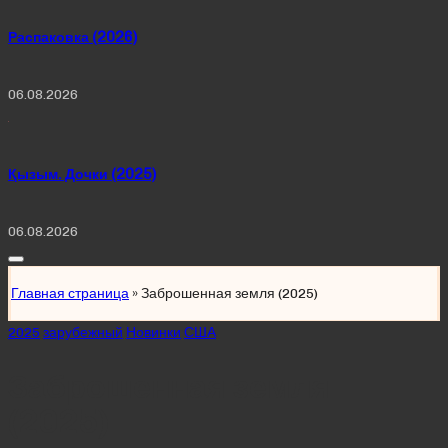
Распаковка (2026)
06.08.2026
Қызым. Дочки (2025)
06.08.2026
Главная страница
»
Заброшенная земля (2025)
Posted
2025
зарубежный
Новинки
США
in
Заброшенная земля
(2025)