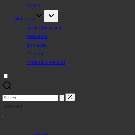
СССР
Новинки
мультфильмы
сериалы
фильмы
Россия
сериалы Россия
Search
for:
Новинки