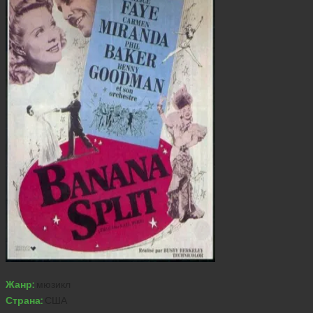
Жанр:
мюзикл
Страна:
США