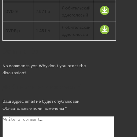
Любительский
DVD-9
7.57 ГБ
одноголосый
Любительский
DVDRip
1.45 ГБ
одноголосый
Comments
No comments yet. Why don’t you start the
discussion?
Добавить комментарий
Ваш адрес email не будет опубликован.
Обязательные поля помечены
*