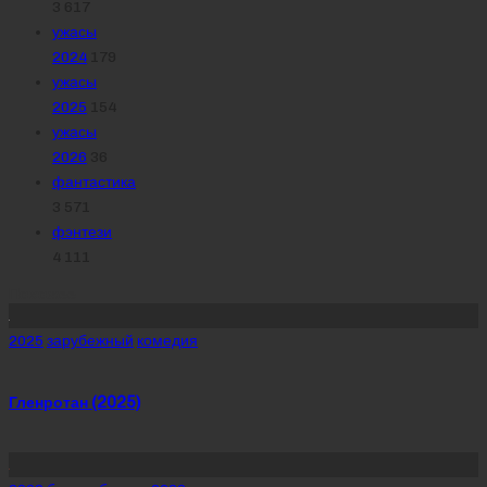
3 617
ужасы
2024
179
ужасы
2025
154
ужасы
2026
36
фантастика
3 571
фэнтези
4 111
Похожее
Posted
2025
зарубежный
комедия
in
Гленротан (2025)