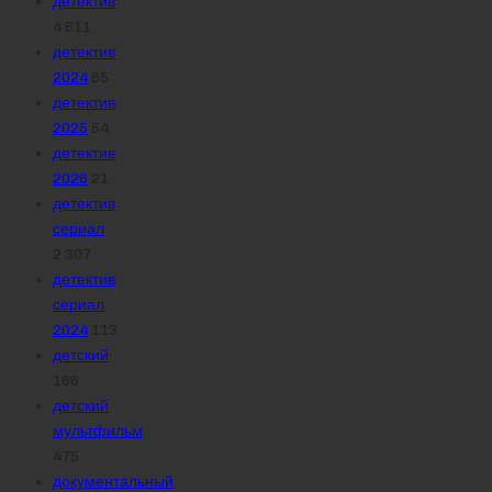
детектив
4 611
детектив
2024
65
детектив
2025
54
детектив
2026
21
детектив
сериал
2 307
детектив
сериал
2024
113
детский
166
детский
мультфильм
475
документальный