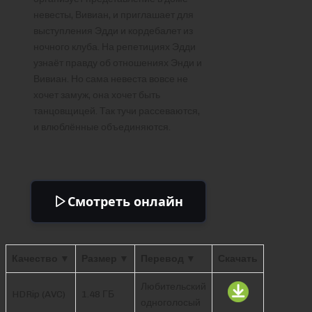
невесты, Вивиан, и приглашает для
выступления Эдди и кордебалет из
ночного клуба. На репетициях Эдди
узнаёт правду об отношениях Энди и
Вивиан. Но сама невеста вовсе не
хочет замуж, она хочет быть
танцовщицей. Так тучи рассеваются,
и влюблённые объединяются.
Смотреть онлайн
Качество ▼
Размер ▼
Перевод ▼
Скачать
Любительский
HDRip (AVC)
1.48 ГБ
одноголосый