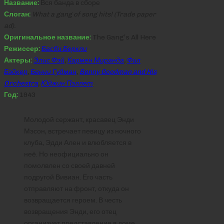
Название:
Вся банда в сборе
Слоган:
What a gang of song hits! (Trade paper
ad).
Оригинальное название:
The Gang’s All Here
Режиссер:
Басби Беркли
Актеры:
Элис Фэй
,
Кармен Миранда
,
Фил
Бэйкер
,
Бенни Гудман
,
Benny Goodman and His
Orchestra
,
Юджин Пэллет
Год:
1943
Молодой сержант, красавец Энди
Мэсон, встречает певицу из ночного
клуба, Эдди Ален и влюбляется в
неё. Но неофициально он
помолвлен со своей давней
подругой Вивиан. Его часть
отправляют на фронт, откуда он
возвращается героем. В честь
возвращения Энди, его отец
организует представление в доме