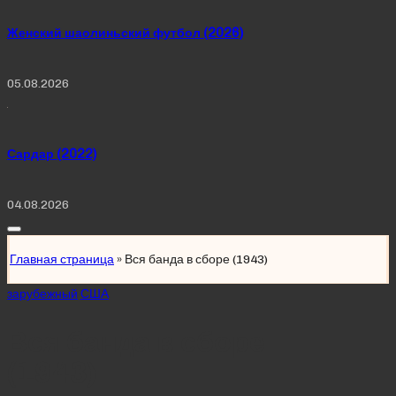
Женский шаолиньский футбол (2026)
05.08.2026
Сардар (2022)
04.08.2026
Главная страница
»
Вся банда в сборе (1943)
Posted
зарубежный
США
in
Вся банда в сборе
(1943)