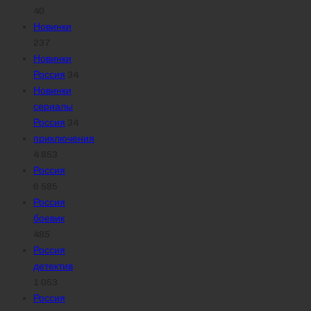
40
Новинки
237
Новинки
Россия
34
Новинки
сериалы
Россия
34
приключения
4 853
Россия
6 585
Россия
боевик
485
Россия
детектив
1 053
Россия