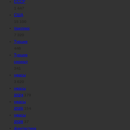
СССР
1 447
США
15 100
триллер
7 320
Турция
446
Турция
сериал
341
ужасы
3 620
ужасы
2024
179
ужасы
2025
154
ужасы
2026
37
фантастика