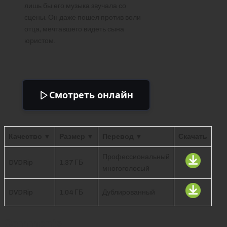
лишь бы его музыка звучала со
сцены. Он даже пошел против воли
отца, мечтавшего видеть сына
юристом.
Смотреть онлайн
Качество ▼
Размер ▼
Перевод ▼
Скачать
Профессиональный
DVDRip
1.37 ГБ
многоголосый
DVDRip
1.04 ГБ
Дублированный
Comments