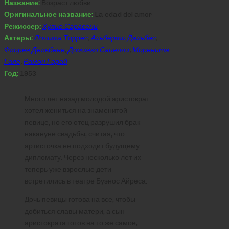
Название:
Возраст любви
Оригинальное название:
La edad del amor
Режиссер:
Хулио Сарасени
Актеры:
Лолита Торрес
,
Альберто Дальбес
,
Флорен Дельбене
,
Доминго Сапелли
,
Моренита
Гале
,
Рамон Гарай
Год:
1953
Много лет назад молодой аристократ
хотел жениться на знаменитой
певице, но его отец разрушил брак
накануне свадьбы, считая, что
артисточка не подходит будущему
дипломату. Через несколько лет их
теперь уже взрослые дети
встретились в театре Буэнос Айреса.
Дочь певицы готова на все, чтобы
добиться славы матери, а сын
аристократа готов на то же самое,