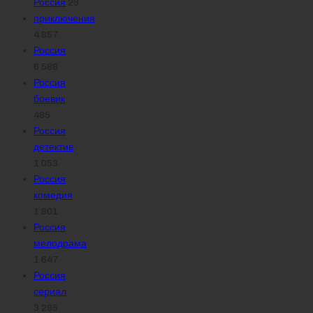
Россия
29
приключения
4 857
Россия
6 588
Россия
боевик
485
Россия
детектив
1 053
Россия
комедия
1 801
Россия
мелодрама
1 647
Россия
сериал
3 295