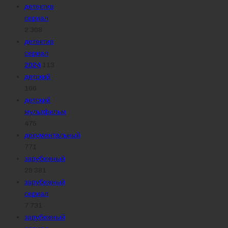
детектив
сериал
2 308
детектив
сериал
2024
113
детский
166
детский
мультфильм
475
документальный
771
зарубежный
29 381
зарубежный
сериал
7 731
зарубежный