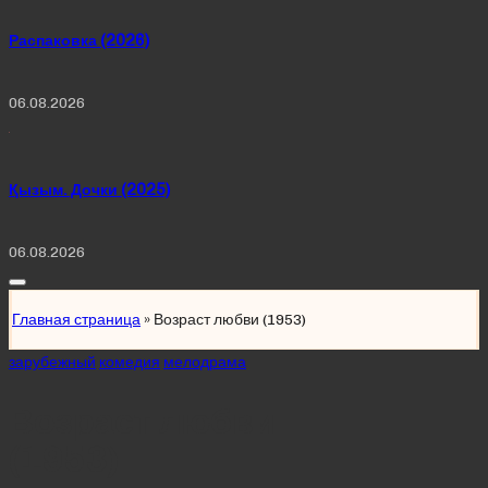
Распаковка (2026)
06.08.2026
Қызым. Дочки (2025)
06.08.2026
Главная страница
»
Возраст любви (1953)
Posted
зарубежный
комедия
мелодрама
in
Возраст любви
(1953)