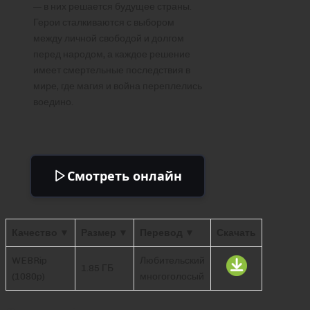
— в них решается будущее страны.
Герои сталкиваются с выбором
между личной свободой и долгом
перед народом, а каждое решение
имеет смертельные последствия в
мире, где магия и война переплелись
воедино.
Смотреть онлайн
Качество ▼
Размер ▼
Перевод ▼
Скачать
WEBRip
Любительский
1.85 ГБ
(1080p)
многоголосый