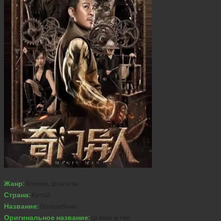
Жанр:
боевик, фэнтези
Страна:
Китай
Название:
Волшебник
Оригинальное название:
Qi men yi ren