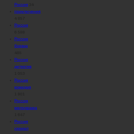
Россия
34
приключения
4 857
Россия
6 588
Россия
боевик
485
Россия
детектив
1 053
Россия
комедия
1 801
Россия
мелодрама
1 647
Россия
сериал