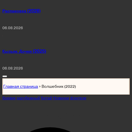
Распаковка (2026)
06.08.2026
Қызым. Дочки (2025)
06.08.2026
Главная страница
»
Волшебник (2022)
Posted
боевик
зарубежный
Китай
Новинки
фэнтези
in
Волшебник (2022)