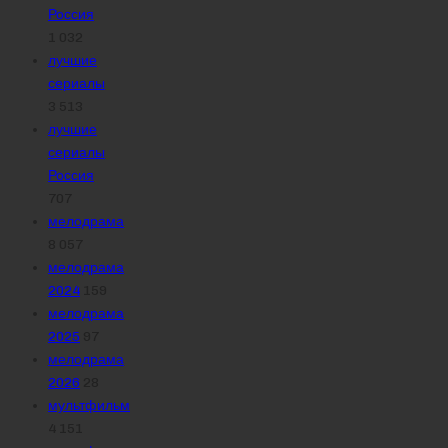
Россия
1 032
лучшие
сериалы
3 513
лучшие
сериалы
Россия
707
мелодрама
8 057
мелодрама
2024
159
мелодрама
2025
97
мелодрама
2026
28
мультфильм
4 151