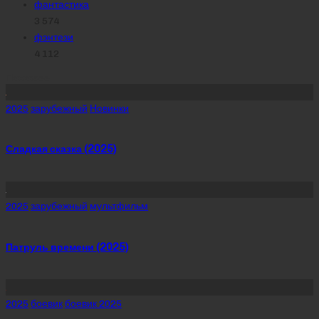
фантастика
3 574
фэнтези
4 112
Похожее
Posted
2025
зарубежный
Новинки
in
Сладкая сказка (2025)
Posted
2025
зарубежный
мультфильм
in
Патруль времени (2025)
Posted
2025
боевик
боевик 2025