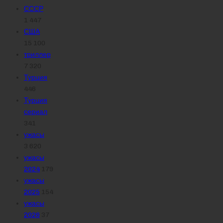
СССР
1 447
США
15 100
триллер
7 320
Турция
446
Турция
сериал
341
ужасы
3 620
ужасы
2024
179
ужасы
2025
154
ужасы
2026
37