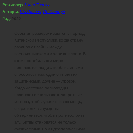
Режиссер:
Чжан Тяньху
Актеры:
Ши Яньнэн
,
Яо Синтун
Год:
2022
События разворачиваются в период
Китайской Республики, когда страну
раздирают войны между
военачальниками и хаос во власти. В
этом нестабильном мире
появляются люди с необычайными
способностями: одни считают их
защитниками, другие — угрозой.
Когда жестокие полководцы
начинают использовать запретные
методы, чтобы усилить свою мощь,
сверхлюди вынуждены
объединиться, чтобы противостоять
злу. Битвы становятся не только
физическими, но и идеологическими