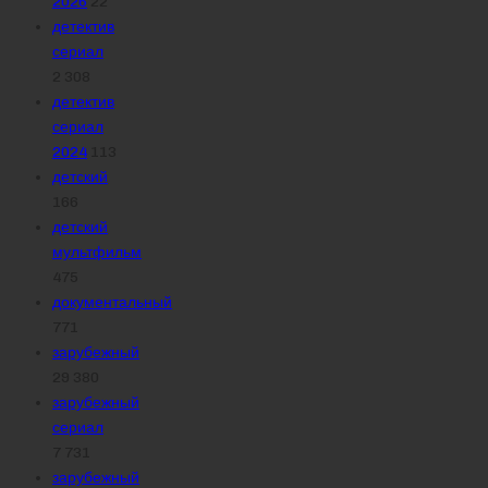
2026
22
детектив
сериал
2 308
детектив
сериал
2024
113
детский
166
детский
мультфильм
475
документальный
771
зарубежный
29 380
зарубежный
сериал
7 731
зарубежный