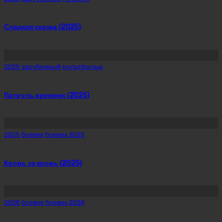
in
Сладкая сказка (2025)
Posted
2025
зарубежный
мультфильм
in
Патруль времени (2025)
Posted
2025
боевик
боевик 2025
in
Кровь за кровь (2025)
Posted
2026
боевик
боевик 2026
in