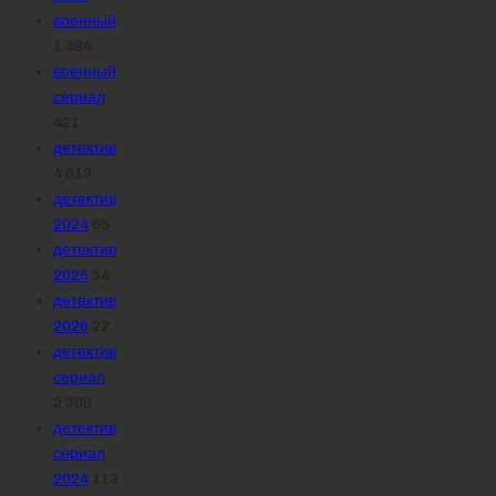
военный
1 384
военный
сериал
421
детектив
4 613
детектив
2024
65
детектив
2025
54
детектив
2026
22
детектив
сериал
2 308
детектив
сериал
2024
113