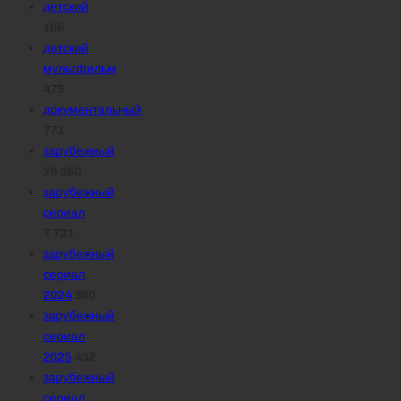
детский
166
детский
мультфильм
475
документальный
771
зарубежный
29 380
зарубежный
сериал
7 731
зарубежный
сериал
2024
360
зарубежный
сериал
2025
432
зарубежный
сериал