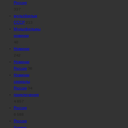
Россия
337
мультфильм
СССР
213
Мультфильмы
новинки
40
Новинки
242
Новинки
Россия
36
Новинки
сериалы
Россия
34
приключения
4 857
Россия
6 588
Россия
боевик