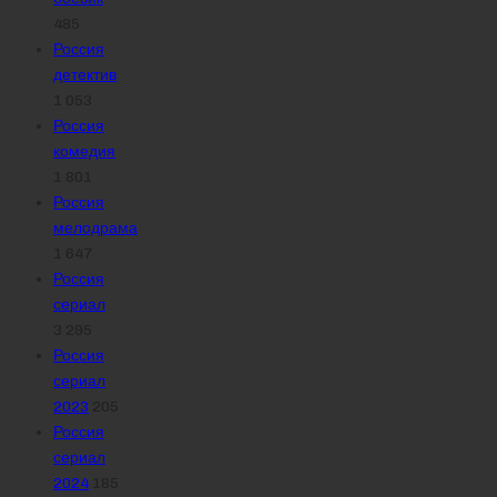
485
Россия
детектив
1 053
Россия
комедия
1 801
Россия
мелодрама
1 647
Россия
сериал
3 295
Россия
сериал
2023
205
Россия
сериал
2024
185