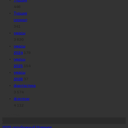
Турция
446
Турция
сериал
341
ужасы
3 620
ужасы
2024
179
ужасы
2025
154
ужасы
2026
37
фантастика
3 574
фэнтези
4 112
Похожее
Posted
2025
зарубежный
Новинки