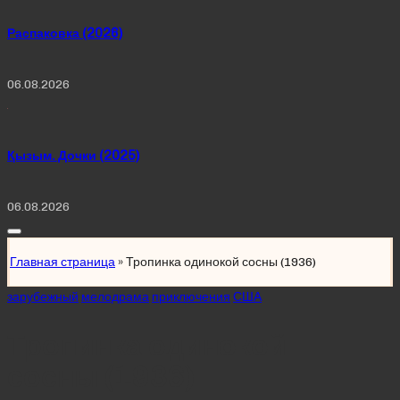
Распаковка (2026)
06.08.2026
Қызым. Дочки (2025)
06.08.2026
Главная страница
»
Тропинка одинокой сосны (1936)
Posted
зарубежный
мелодрама
приключения
США
in
Тропинка одинокой
сосны (1936)