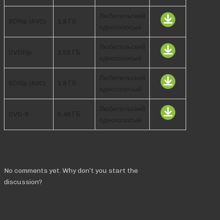
Любительский
BDRip (AVC)
1.8 ГБ
одноголосый
Любительский
DVDRip
1.59 ГБ
одноголосый
Любительский
BDRip (AVC)
1.8 ГБ
одноголосый
Любительский
DVD-9
6.49 ГБ
одноголосый
Comments
No comments yet. Why don’t you start the
discussion?
Добавить комментарий