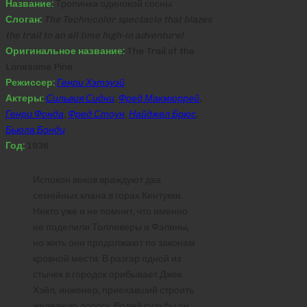
Название:
Тропинка одинокой сосны
Слоган:
The Technicolor spectacle that blazes
the trail to an all time high-in adventure!
Оригинальное название:
The Trail of the
Lonesome Pine
Режиссер:
Генри Хэтэуэй
Актеры:
Сильвия Сидни
,
Фред Макмюррей
,
Генри Фонда
,
Фред Стоун
,
Найджел Брюс
,
Бьюла Бонди
Год:
1936
Испокон веков враждуют два
семейных клана в горах Кентукки.
Никто уже и не помнит, что именно
не поделили Толливеры и Фэлины,
но жить они продолжают по законам
кровной мести. В разгар одной из
стычек в городок прибывает Джек
Хэйл, инженер, приехавший строить
железную дорогу. Волей судьбы он