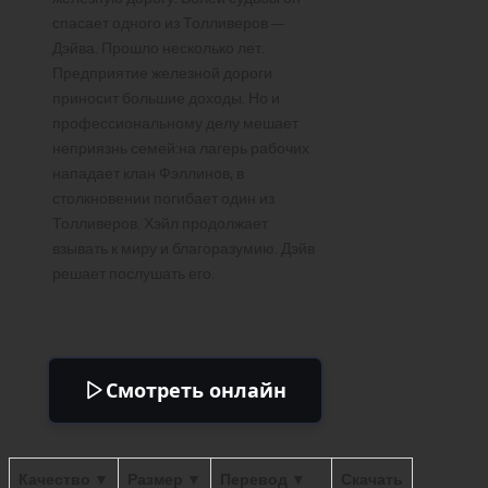
спасает одного из Толливеров —
Дэйва. Прошло несколько лет.
Предприятие железной дороги
приносит большие доходы. Но и
профессиональному делу мешает
неприязнь семей:на лагерь рабочих
нападает клан Фэллинов, в
столкновении погибает один из
Толливеров. Хэйл продолжает
взывать к миру и благоразумию. Дэйв
решает послушать его.
Смотреть онлайн
Качество ▼
Размер ▼
Перевод ▼
Скачать