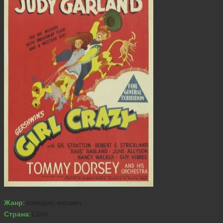
Жанр:
комедия, мюзикл
Страна:
США