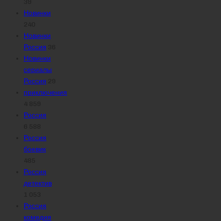
39
Новинки
240
Новинки
Россия
36
Новинки
сериалы
Россия
29
приключения
4 859
Россия
6 588
Россия
боевик
485
Россия
детектив
1 053
Россия
комедия