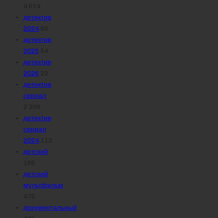
4 614
детектив
2024
65
детектив
2025
54
детектив
2026
22
детектив
сериал
2 308
детектив
сериал
2024
113
детский
166
детский
мультфильм
475
документальный