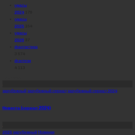
ужасы
2024
179
ужасы
2025
154
ужасы
2026
37
фантастика
3 574
фэнтези
4 113
Похожее
Posted
зарубежный
зарубежный сериал
зарубежный сериал 2024
in
Невеста (сериал 2024)
Posted
2025
зарубежный
Новинки