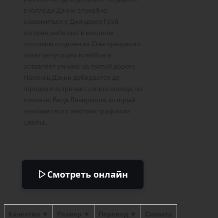
в колледж Дэнни случайно
знакомиться с Джинджер Грэй,
которая работает в местном
почтовом отделении. Она прекрасно
знает репутацию плейбоя и
оставляет умника на пустой дороге.
Наконец Дэнни добирается до
городка и встречает своего соседа по
комнате, Бада Ливермора, который
знакомит его с жестким графиком
школы…
Смотреть онлайн
Качество ▼
Размер ▼
Перевод ▼
Скачать