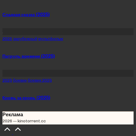
in
Сладкая сказка (2025)
Posted
2025
зарубежный
мультфильм
in
Патруль времени (2025)
Posted
2025
боевик
боевик 2025
in
Кровь за кровь (2025)
Реклама
2026 — kinotorrent.cc
Scroll
to