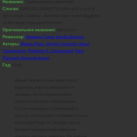
Название:
Сумасшедшая девчонка
Слоган:
LOVE OR LUNACY? It’s the wild cry of a
‘girl-crazy’ cowboy…but one clear-eyed daughter
of the west ropes and ties him!
Оригинальное название:
Girl Crazy
Режиссер:
Норман Торог
,
Басби Беркли
Актеры:
Микки Руни
,
Джуди Гарлэнд
,
Джил
Стрэттон
,
Роберт Э. Стриклэнд
,
Рагс
Рэглэнд
,
Джун Аллисон
Год:
1943
Дэнни Чёрчилл, сын известного
издателя, король вечеринок и
женщин, но не стремящийся
получить высшее образование.
После очередных публикаций в
прессе, отец решает отправить сына
в колледж Коди на Западе, где со
времен Гражданской войны не
училась ни одна девушка. По дороге