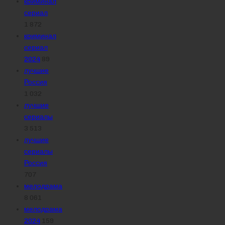
криминал
сериал
1 872
криминал
сериал
2024
89
лучшие
Россия
1 032
лучшие
сериалы
3 513
лучшие
сериалы
Россия
707
мелодрама
8 061
мелодрама
2024
159