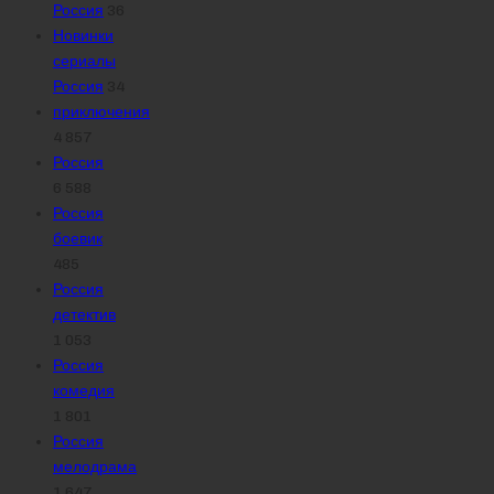
Россия
36
Новинки
сериалы
Россия
34
приключения
4 857
Россия
6 588
Россия
боевик
485
Россия
детектив
1 053
Россия
комедия
1 801
Россия
мелодрама
1 647