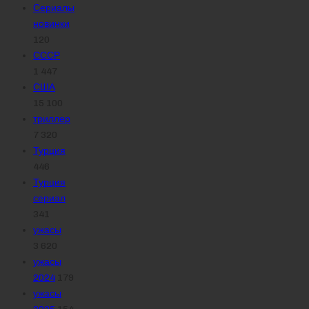
Сериалы
новинки
120
СССР
1 447
США
15 100
триллер
7 320
Турция
446
Турция
сериал
341
ужасы
3 620
ужасы
2024
179
ужасы