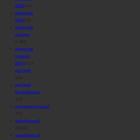
2025
54
детектив
2026
22
детектив
сериал
2 308
детектив
сериал
2024
113
детский
166
детский
мультфильм
475
документальный
771
зарубежный
29 381
зарубежный