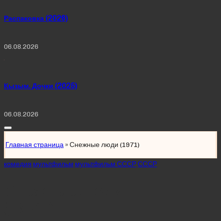
Распаковка (2026)
06.08.2026
Қызым. Дочки (2025)
06.08.2026
Главная страница
»
Снежные люди (1971)
Posted
комедия
мультфильм
мультфильм СССР
СССР
in
Снежные люди
(1971)