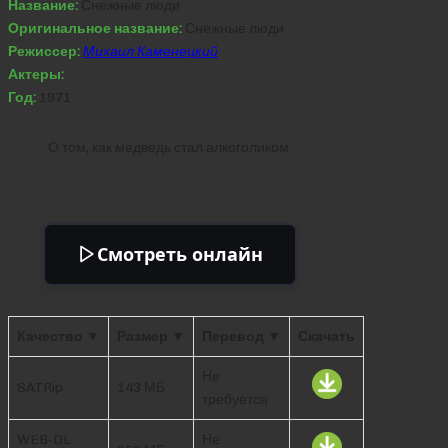
Название:
Снежные люди
Оригинальное название:
Снежные люди
Режиссер:
Михаил Каменецкий
Актеры:
Год:
1971
О том, как медведь стал алкоголиком.
Смотреть онлайн
Качество ▼
Размер ▼
Перевод ▼
Скачать
Не
SATRip
143 МБ
требуется
WEB-DL
Не