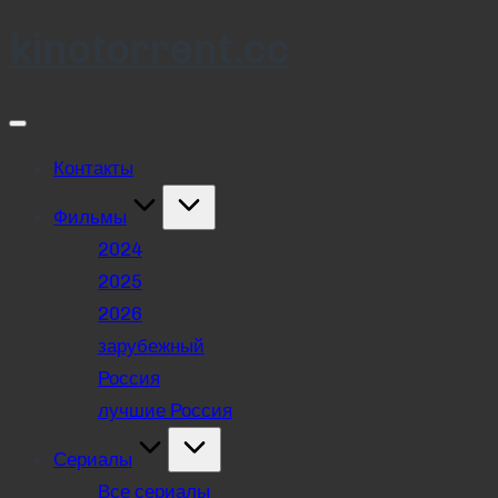
kinotorrent.cc
Skip
to
content
Контакты
Фильмы
2024
2025
2026
зарубежный
Россия
лучшие Россия
Сериалы
Все сериалы