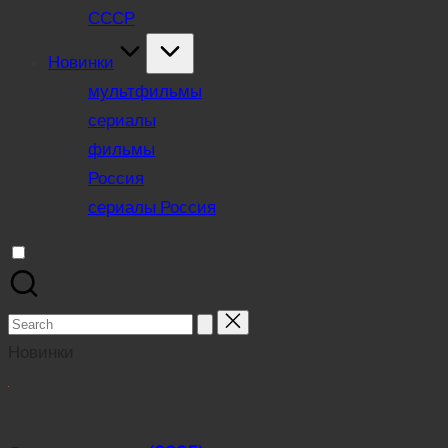
СССР
Новинки
мультфильмы
сериалы
фильмы
Россия
сериалы Россия
Search
for:
Новинки