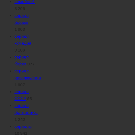
семейный
3 205
сериал
боевик
1 903
сериал
комедия
3 166
сериал
Корея
877
сериал
приключения
1 607
сериал
СССР
95
сериал
фантастика
1 242
сериалы
10 941