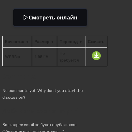
Смотреть онлайн
Качество ▼
Размер ▼
Перевод ▼
Скачать
Не
WEBRip
1.95 ГБ
требуется
Comments
No comments yet. Why don’t you start the
discussion?
Добавить комментарий
Ваш адрес email не будет опубликован.
Обязательные поля помечены
*