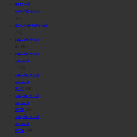
детский
мультфильм
475
документальный
771
зарубежный
29 385
зарубежный
сериал
7 731
зарубежный
сериал
2024
360
зарубежный
сериал
2025
432
зарубежный
сериал
2026
196