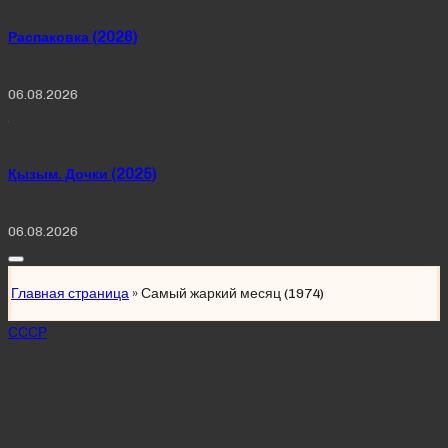
Распаковка (2026)
06.08.2026
Қызым. Дочки (2025)
06.08.2026
Главная страница
»
Самый жаркий месяц (1974)
Posted
СССР
in
Самый жаркий
месяц (1974)