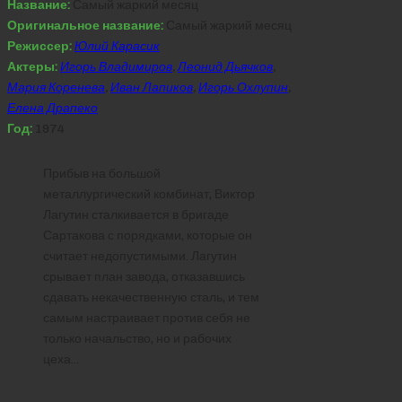
Название:
Самый жаркий месяц
Оригинальное название:
Самый жаркий месяц
Режиссер:
Юлий Карасик
Актеры:
Игорь Владимиров
,
Леонид Дьячков
,
Мария Коренева
,
Иван Лапиков
,
Игорь Охлупин
,
Елена Драпеко
Год:
1974
Прибыв на большой
металлургический комбинат, Виктор
Лагутин сталкивается в бригаде
Сартакова с порядками, которые он
считает недопустимыми. Лагутин
срывает план завода, отказавшись
сдавать некачественную сталь, и тем
самым настраивает против себя не
только начальство, но и рабочих
цеха…