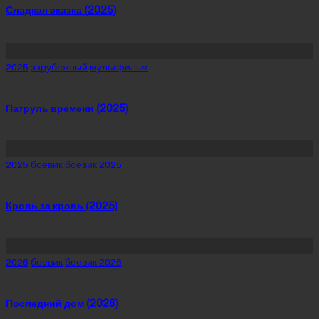
Сладкая сказка (2025)
Posted
2025
зарубежный
мультфильм
in
Патруль времени (2025)
Posted
2025
боевик
боевик 2025
in
Кровь за кровь (2025)
Posted
2026
боевик
боевик 2026
in
Последний дом (2026)