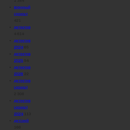
1 384
военный
сериал
421
детектив
4 614
детектив
2024
65
детектив
2025
54
детектив
2026
22
детектив
сериал
2 308
детектив
сериал
2024
113
детский
166