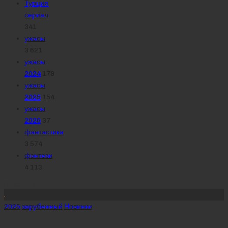
Турция
сериал
341
ужасы
3 621
ужасы
2024
179
ужасы
2025
154
ужасы
2026
37
фантастика
3 574
фэнтези
4 113
Похожее
Posted
2025
зарубежный
Новинки
in