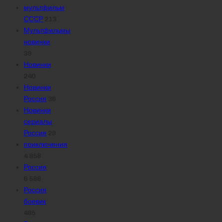
мультфильм
СССР
213
Мультфильмы
новинки
39
Новинки
240
Новинки
Россия
36
Новинки
сериалы
Россия
29
приключения
4 858
Россия
6 588
Россия
боевик
485