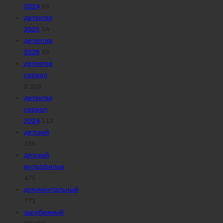
2024
65
детектив
2025
54
детектив
2026
22
детектив
сериал
2 308
детектив
сериал
2024
113
детский
166
детский
мультфильм
475
документальный
771
зарубежный