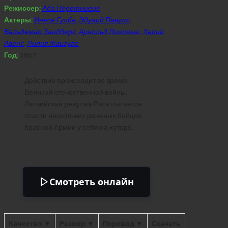
Режиссер:
Ада Неретниеце
Актеры:
Инесе Гулбе
,
Эдуард Павулс
,
Вальдемар Зандберг
,
Арнольд Лининьш
,
Харий
Авенс
,
Лилия Жвигуле
Год:
1957
Действие происходит во время
Великой отечественной войны.
Латвийская девушка Рита пытается
спасти нескольких раненых бойцов
Красной Армии у себя на хуторе.
Смотреть онлайн
Качество ▼
Размер ▼
Перевод ▼
Скачать