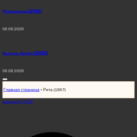
Распаковка (2026)
06.08.2026
Қызым. Дочки (2025)
06.08.2026
Главная страница
»
Рита (1957)
Posted
военный
СССР
in
Рита (1957)