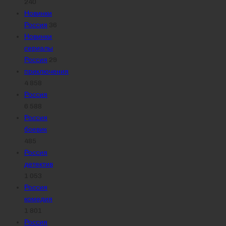
240
Новинки
Россия
36
Новинки
сериалы
Россия
29
приключения
4 858
Россия
6 588
Россия
боевик
485
Россия
детектив
1 053
Россия
комедия
1 801
Россия