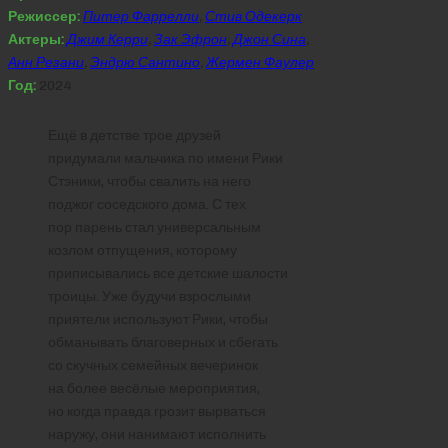
Режиссер:
Питер Фаррелли
,
Стив Одекерк
Актеры:
Джим Керри
,
Зак Эфрон
,
Джон Сина
,
Анн Резани
,
Эндрю Сантино
,
Жермен Фаулер
Год:
2024
Ещё в детстве трое друзей
придумали мальчика по имени Рики
Стэники, чтобы свалить на него
поджог соседского дома. С тех
пор парень стал универсальным
козлом отпущения, которому
приписывались все детские шалости
троицы. Уже будучи взрослыми
приятели используют Рики, чтобы
обманывать благоверных и сбегать
со скучных семейных вечеринок
на более весёлые мероприятия,
но когда правда грозит вырваться
наружу, они нанимают исполнить