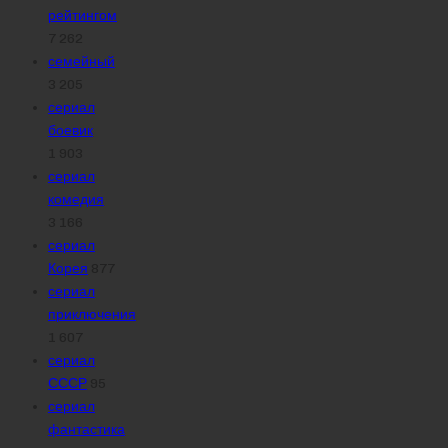
рейтингом
7 262
семейный
3 205
сериал
боевик
1 903
сериал
комедия
3 166
сериал
Корея
877
сериал
приключения
1 607
сериал
СССР
95
сериал
фантастика