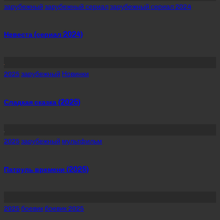
Posted
зарубежный
зарубежный сериал
зарубежный сериал 2024
in
Невеста (сериал 2024)
Posted
2025
зарубежный
Новинки
in
Сладкая сказка (2025)
Posted
2025
зарубежный
мультфильм
in
Патруль времени (2025)
Posted
2025
боевик
боевик 2025
in