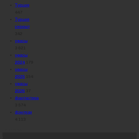
Турция
447
Турция
сериал
342
ужасы
3 621
ужасы
2024
179
ужасы
2025
154
ужасы
2026
37
фантастика
3 574
фэнтези
4 113
Похожее