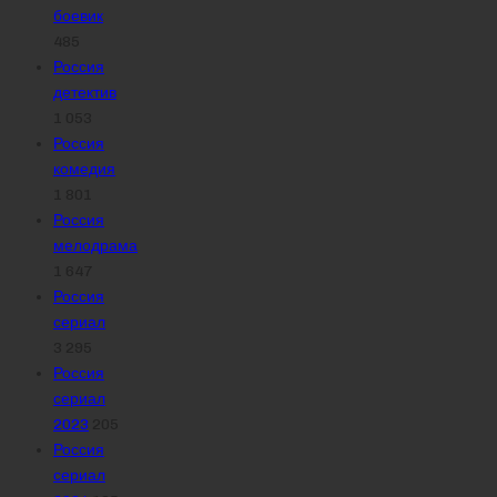
боевик
485
Россия
детектив
1 053
Россия
комедия
1 801
Россия
мелодрама
1 647
Россия
сериал
3 295
Россия
сериал
2023
205
Россия
сериал