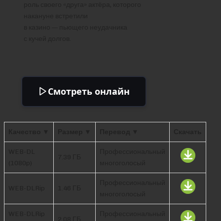
роль своего «друга» актёра, которого
накануне встретили
в казино — пьющего неудачника
с кучей долгов.
Смотреть онлайн
Качество ▼
Размер ▼
Перевод ▼
Скачать
WEB-DL
Профессиональный
7.39 ГБ
(1080p)
многоголосый
Профессиональный
WEB-DLRip
1.46 ГБ
многоголосый
WEB-DLRip
Профессиональный
2.08 ГБ