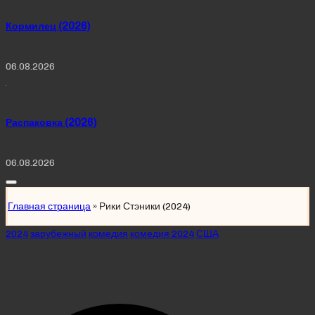
Кормилец (2026)
06.08.2026
Распаковка (2026)
06.08.2026
Главная страница
»
Рики Стэники (2024)
Posted
2024
зарубежный
комедия
комедия 2024
США
in
Рики Стэники (2024)