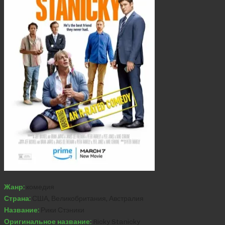
Жанр:
комедия
Страна:
США, Великобритания, Австралия
Название:
Рики Стэники
Оригинальное название:
Ricky Stanicky