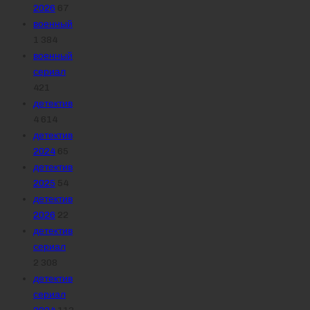
2026
67
военный
1 384
военный
сериал
421
детектив
4 614
детектив
2024
65
детектив
2025
54
детектив
2026
22
детектив
сериал
2 308
детектив
сериал