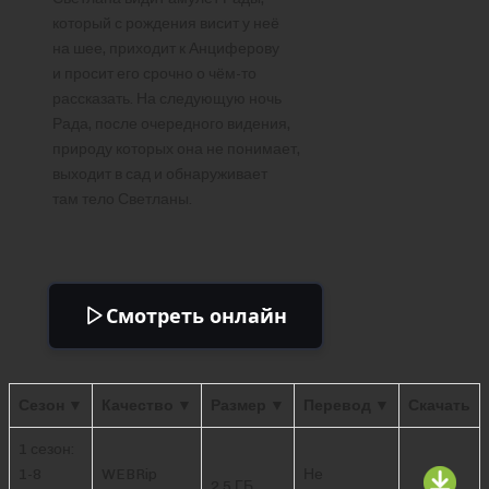
который с рождения висит у неё
на шее, приходит к Анциферову
и просит его срочно о чём-то
рассказать. На следующую ночь
Рада, после очередного видения,
природу которых она не понимает,
выходит в сад и обнаруживает
там тело Светланы.
Смотреть онлайн
Сезон ▼
Качество ▼
Размер ▼
Перевод ▼
Скачать
1 сезон:
1-8
WEBRip
Не
2.5 ГБ