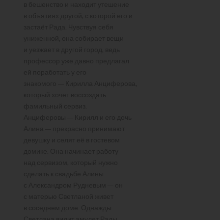
в бешенство и находит утешение
в объятиях другой, с которой его и
застаёт Рада. Чувствуя себя
униженной, она собирает вещи
и уезжает в другой город, ведь
профессор уже давно предлагал
ей поработать у его
знакомого — Кирилла Анциферова,
который хочет воссоздать
фамильный сервиз.
Анциферовы — Кирилл и его дочь
Алина — прекрасно принимают
девушку и селят её в гостевом
домике. Она начинает работу
над сервизом, который нужно
сделать к свадьбе Алины
с Александром Рудневым — он
с матерью Светланой живет
в соседнем доме. Однажды
Светлана видит амулет Рады,