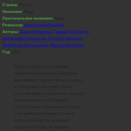
Страна:
Россия
Название:
Рада
Оригинальное название:
Рада
Режиссер:
Станислав Назиров
Актеры:
Дарья Кукарских
,
Гавриил Федотов
,
Александра Бурьянова
,
Алексей Барабаш
,
Владислав Калашников
,
Максим Битюков
Год:
2026
Рада, молодая талантливая
керамистка, выросшая в детдоме
заканчивает художественную школу
и планирует счастливую жизнь
со своим парнем Германом, который
учится вместе с ней. Герман
честолюбив и амбициозен, и когда
о его работах отзываются, как о
посредственности, но хвалят
творчество Рады, он впадает