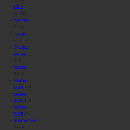
1 448
США
15 109
триллер
7 324
Турция
447
Турция
сериал
342
ужасы
3 624
ужасы
2024
179
ужасы
2025
154
ужасы
2026
39
фантастика
3 574