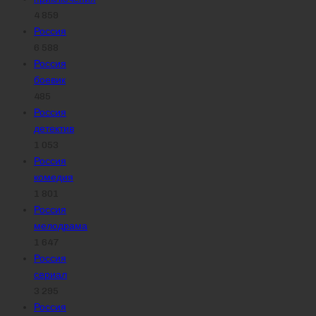
4 859
Россия
6 588
Россия
боевик
485
Россия
детектив
1 053
Россия
комедия
1 801
Россия
мелодрама
1 647
Россия
сериал
3 295
Россия