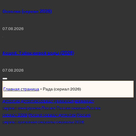
Осколки (сериал 2026)
07.08.2026
Кощей. Тайна живой воды (2026)
07.08.2026
Главная страница
»
Рада (сериал 2026)
Posted
детектив
детектив сериал
криминал
криминал
in
сериал
мелодрама
Россия
Россия сериал
Россия
сериал 2026
Россия сериал детектив
Россия
сериал криминал
сериалы
сериалы 2026