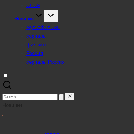
СССР
Новинки
мультфильмы
сериалы
фильмы
Россия
сериалы Россия
Search
for:
Новинки