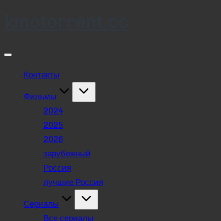
kinotorrent.cc
Skip
to
content
Контакты
Фильмы
2024
2025
2026
зарубежный
Россия
лучшие Россия
Сериалы
Все сериалы