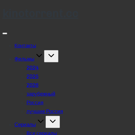
kinotorrent.cc
Skip
to
content
Контакты
Фильмы
2024
2025
2026
зарубежный
Россия
лучшие Россия
Сериалы
Все сериалы