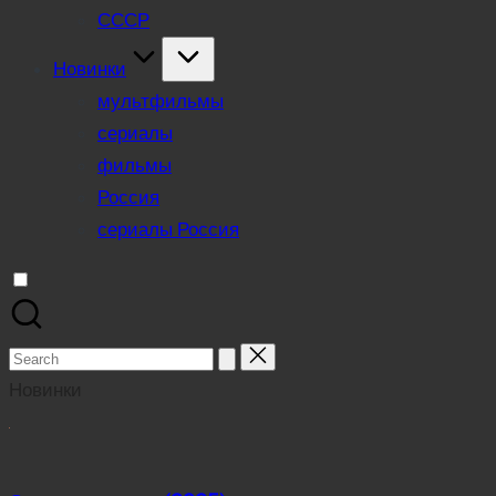
СССР
Новинки
мультфильмы
сериалы
фильмы
Россия
сериалы Россия
Search
for:
Новинки