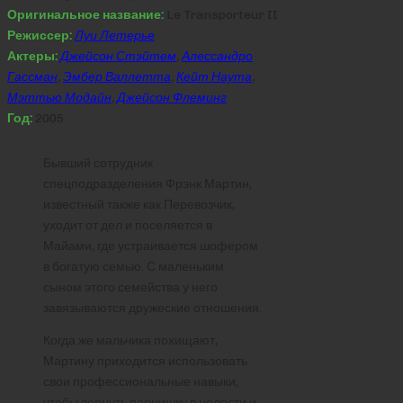
Оригинальное название:
Le Transporteur II
Режиссер:
Луи Летерье
Актеры:
Джейсон Стэйтем
,
Алессандро
Гассман
,
Эмбер Валлетта
,
Кейт Наута
,
Мэттью Модайн
,
Джейсон Флеминг
Год:
2005
Бывший сотрудник
спецподразделения Фрэнк Мартин,
известный также как Перевозчик,
уходит от дел и поселяется в
Майами, где устраивается шофером
в богатую семью. С маленьким
сыном этого семейства у него
завязываются дружеские отношения.
Когда же мальчика похищают,
Мартину приходится использовать
свои профессиональные навыки,
чтобы вернуть парнишку в целости и