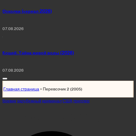
Осколки (сериал 2026)
07.08.2026
Кощей. Тайна живой воды (2026)
07.08.2026
Главная страница
»
Перевозчик 2 (2005)
Posted
боевик
зарубежный
криминал
США
триллер
in
Перевозчик 2 (2005)