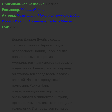
Оригинальное название:
Patriot
Режиссер:
Махеш Нараян
Актеры:
Маммутти
,
Моханлал
,
Кунчако Бобан
,
Фахадх Фаасил
,
Наянтара
,
Раджив Менон
Год:
2026
Доктор Дэниел Джеймс создал
систему слежки «Перископ» для
безопасности нации, но узнал, что
она используется против
журналистов и активистов как оружие
подавления. Решив раскрыть правду,
он становится предателем в глазах
властей. На его сторону встаёт
полковник Рахим Наик,
подозревающий заговор. Герои
оказываются в эпицентре интриги,
где сплелись политика, корпорации и
технологии. Им предстоит гонка со