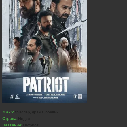
Жанр:
триллер, драма, боевик
Страна:
Индия
Название:
Патриот