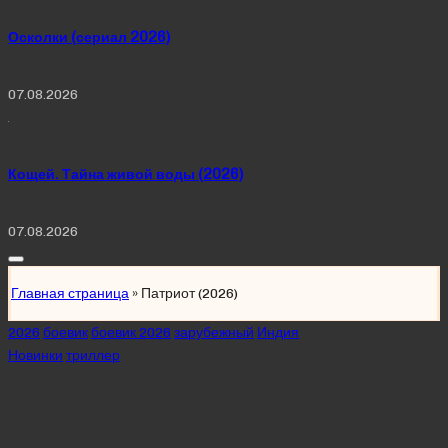
Осколки (сериал 2026)
07.08.2026
Кощей. Тайна живой воды (2026)
07.08.2026
Главная страница
»
Патриот (2026)
Posted
2026
боевик
боевик 2026
зарубежный
Индия
in
Новинки
триллер
Патриот (2026)