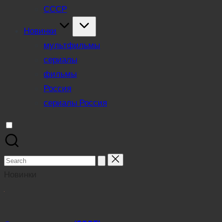
СССР
Новинки
мультфильмы
сериалы
фильмы
Россия
сериалы Россия
Search
for:
Новинки