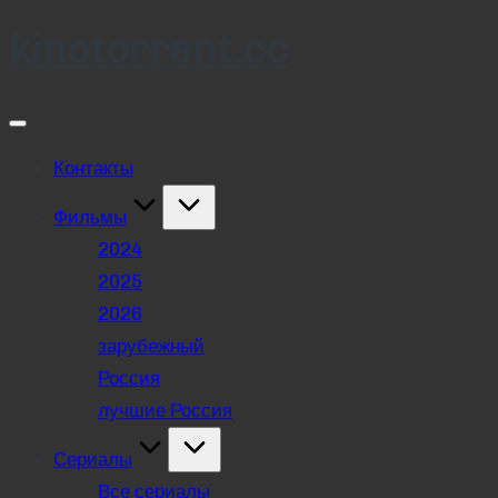
kinotorrent.cc
Skip
to
content
Контакты
Фильмы
2024
2025
2026
зарубежный
Россия
лучшие Россия
Сериалы
Все сериалы