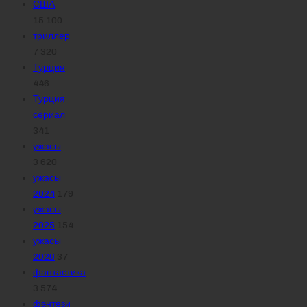
США
15 100
триллер
7 320
Турция
446
Турция
сериал
341
ужасы
3 620
ужасы
2024
179
ужасы
2025
154
ужасы
2026
37
фантастика
3 574
фэнтези