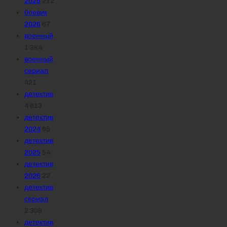
2025
212
боевик
2026
67
военный
1 384
военный
сериал
421
детектив
4 613
детектив
2024
65
детектив
2025
54
детектив
2026
22
детектив
сериал
2 308
детектив