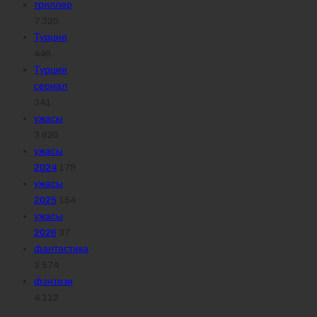
триллер
7 320
Турция
446
Турция
сериал
341
ужасы
3 620
ужасы
2024
179
ужасы
2025
154
ужасы
2026
37
фантастика
3 574
фэнтези
4 112