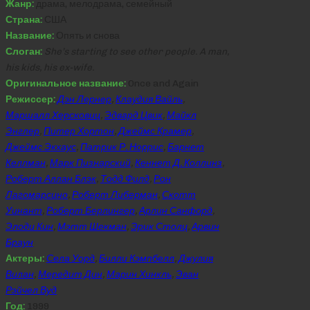
Жанр:
драма, мелодрама, семейный
Страна:
США
Название:
Опять и снова
Слоган:
She’s starting to see other people. A man,
his kids, his ex-wife.
Оригинальное название:
Once and Again
Режиссер:
Дэн Лернер
,
Клаудия Вайль
,
Маршалл Херсковиц
,
Эдвард Цвик
,
Майкл
Энглер
,
Питер Хортон
,
Джеймс Крамер
,
Джеймс Экхаус
,
Патрик Р. Норрис
,
Барнет
Келлман
,
Марк Пизнарский
,
Кеннет Д. Коллинз
,
Роберт Аллан Блэк
,
Тодд Филд
,
Рон
Лагомарсино
,
Роберт Либерман
,
Скотт
Уинант
,
Роберт Берлингер
,
Арлин Санфорд
,
Элоди Кин
,
Мэтт Шекман
,
Эрик Столц
,
Арвин
Браун
Актеры:
Села Уорд
,
Билли Кэмпбелл
,
Джулия
Вилан
,
Мередит Дин
,
Марин Хинкль
,
Эван
Рэйчел Вуд
Год:
1999