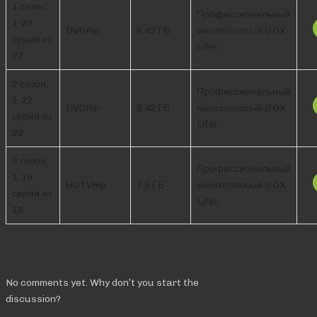
1 сезон:
Профессиональный
1-22
DVDRip
8.43 ГБ
многоголосый (FOX
серии из
Life)
22
2 сезон:
Профессиональный
1-22
DVDRip
8.42 ГБ
многоголосый (FOX
серии из
Life)
22
3 сезон:
Профессиональный
1-19
HDTVRip
7.9 ГБ
многоголосый (FOX
серии из
Life)
19
Comments
No comments yet. Why don’t you start the
discussion?