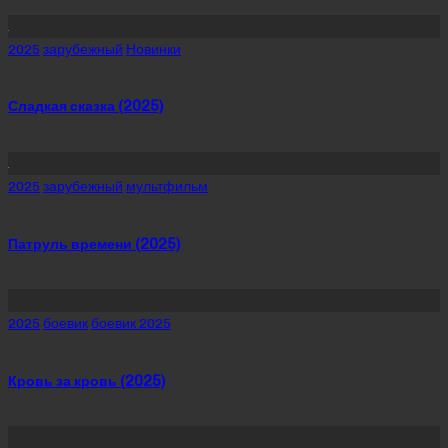
Похожее
Posted
2025
зарубежный
Новинки
in
Сладкая сказка (2025)
Posted
2025
зарубежный
мультфильм
in
Патруль времени (2025)
Posted
2025
боевик
боевик 2025
in
Кровь за кровь (2025)