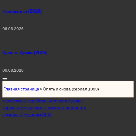
Распаковка (2026)
06.08.2026
Қызым. Дочки (2025)
06.08.2026
Главная страница
»
Опять и снова (сериал 1999)
Posted
зарубежный
зарубежный сериал
лучшие
in
сериалы
мелодрама
с высоким рейтингом
семейный
сериалы
США
Опять и снова