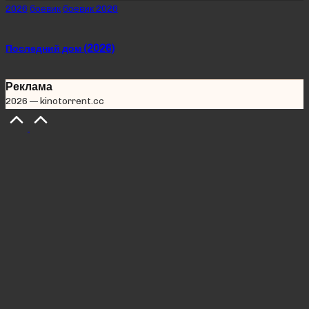
Posted
2026
боевик
боевик 2026
in
Последний дом (2026)
Реклама
2026 — kinotorrent.cc
Scroll
to
Top