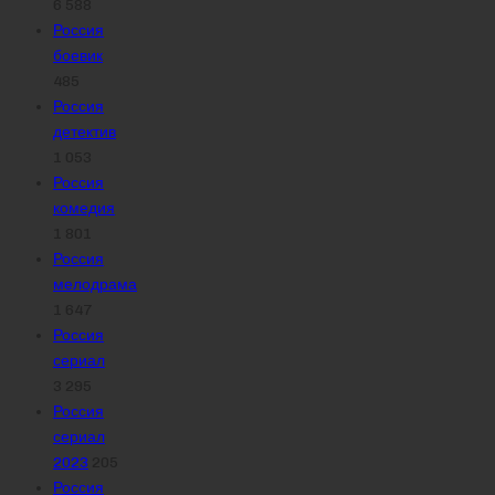
6 588
Россия
боевик
485
Россия
детектив
1 053
Россия
комедия
1 801
Россия
мелодрама
1 647
Россия
сериал
3 295
Россия
сериал
2023
205
Россия