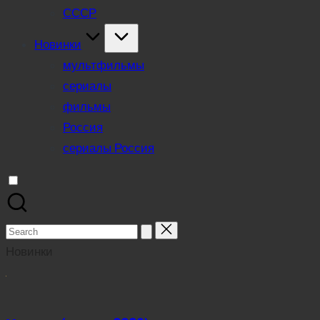
СССР
Новинки
мультфильмы
сериалы
фильмы
Россия
сериалы Россия
Search
for:
Новинки