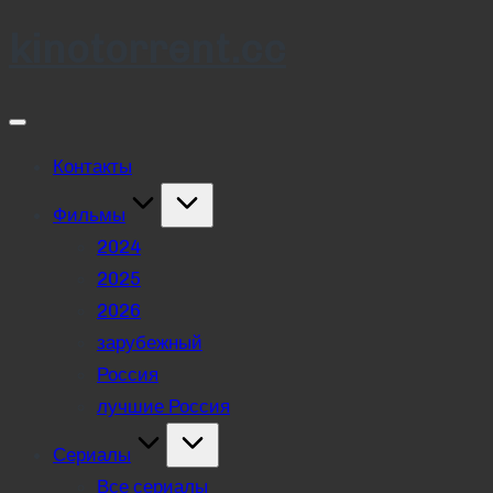
kinotorrent.cc
Skip
to
content
Контакты
Фильмы
2024
2025
2026
зарубежный
Россия
лучшие Россия
Сериалы
Все сериалы