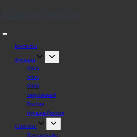
kinotorrent.cc
Skip
to
content
Контакты
Фильмы
2024
2025
2026
зарубежный
Россия
лучшие Россия
Сериалы
Все сериалы