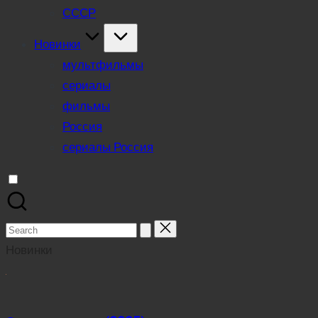
СССР
Новинки
мультфильмы
сериалы
фильмы
Россия
сериалы Россия
Search
for:
Новинки