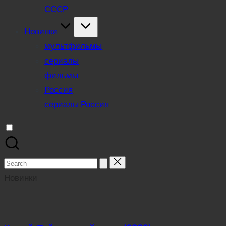
СССР
Новинки
мультфильмы
сериалы
фильмы
Россия
сериалы Россия
Search
for:
Новинки