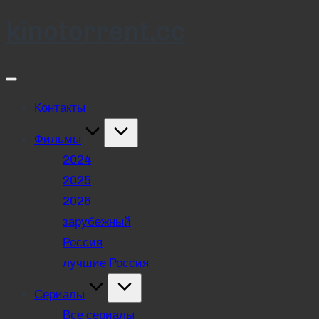
kinotorrent.cc
Skip
to
content
Контакты
Фильмы
2024
2025
2026
зарубежный
Россия
лучшие Россия
Сериалы
Все сериалы