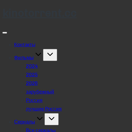
kinotorrent.cc
Skip
to
content
Контакты
Фильмы
2024
2025
2026
зарубежный
Россия
лучшие Россия
Сериалы
Все сериалы