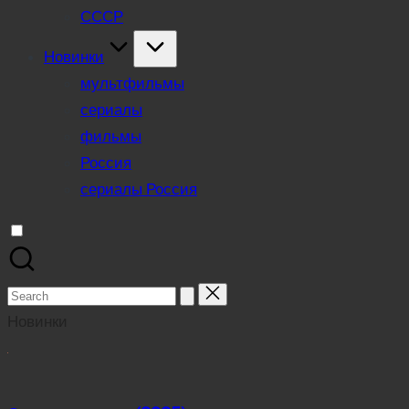
СССР
Новинки
мультфильмы
сериалы
фильмы
Россия
сериалы Россия
Search
for:
Новинки