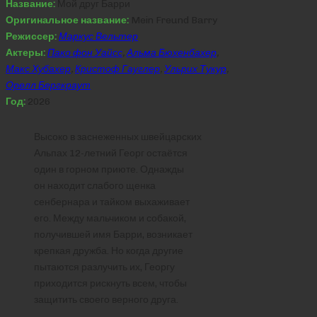
Название:
Мой друг Барри
Оригинальное название:
Mein Freund Barry
Режиссер:
Маркус Вельтер
Актеры:
Пако фон Уайсс
,
Альма Бюхенбахер
,
Макс Хубахер
,
Кристоф Гауглер
,
Ульрих Тукур
,
Орелл Бергкраут
Год:
2026
Высоко в заснеженных швейцарских
Альпах 12-летний Георг остаётся
один в горном приюте. Однажды
он находит слабого щенка
сенбернара и тайком выхаживает
его. Между мальчиком и собакой,
получившей имя Барри, возникает
крепкая дружба. Но когда другие
пытаются разлучить их, Георгу
приходится рискнуть всем, чтобы
защитить своего верного друга.