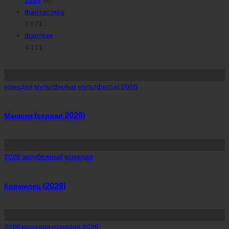
2026
36
фантастика
3 571
фэнтези
4 111
Похожее
Posted
комедия
мультфильм
мультфильм 2026
in
Манюня (сериал 2026)
Posted
2026
зарубежный
комедия
in
Кормилец (2026)
Posted
2026
комедия
комедия 2026