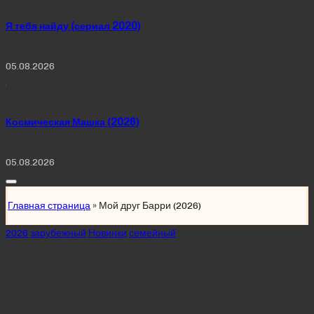
Я тебя найду (сериал 2020)
05.08.2026
Космическая Машка (2026)
05.08.2026
Главная страница
»
Мой друг Барри (2026)
Posted
2026
зарубежный
Новинки
семейный
in
Мой друг Барри
(2026)