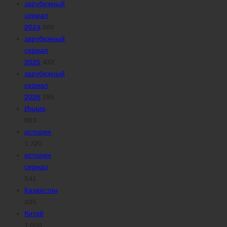
зарубежный
сериал
2024
360
зарубежный
сериал
2025
432
зарубежный
сериал
2026
195
Индия
683
история
1 720
история
сериал
541
Казахстан
205
Китай
1 058