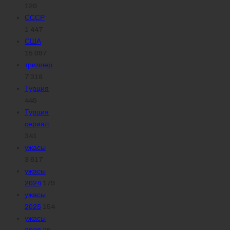
120
СССР
1 447
США
15 097
триллер
7 318
Турция
445
Турция
сериал
341
ужасы
3 617
ужасы
2024
179
ужасы
2025
154
ужасы