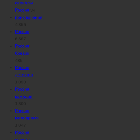
сериалы
Россия
34
приключения
4 854
Россия
6 587
Россия
боевик
485
Россия
детектив
1 053
Россия
комедия
1 800
Россия
мелодрама
1 647
Россия
сериал