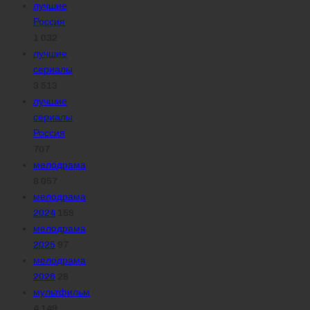
лучшие
Россия
1 032
лучшие
сериалы
3 513
лучшие
сериалы
Россия
707
мелодрама
8 057
мелодрама
2024
159
мелодрама
2025
97
мелодрама
2026
28
мультфильм
4 149