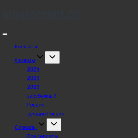
kinotorrent.cc
Skip
to
content
Контакты
Фильмы
2024
2025
2026
зарубежный
Россия
лучшие Россия
Сериалы
Все сериалы