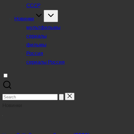
СССР
Новинки
мультфильмы
сериалы
фильмы
Россия
сериалы Россия
Search
for:
Новинки