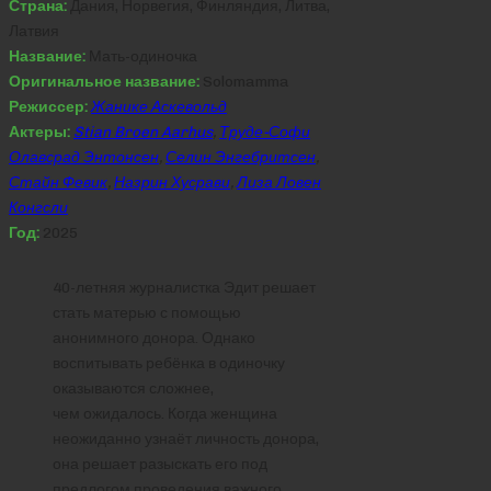
Страна:
Дания, Норвегия, Финляндия, Литва,
Латвия
Название:
Мать-одиночка
Оригинальное название:
Solomamma
Режиссер:
Жанике Аскевольд
Актеры:
Stian Broen Aarhus
,
Труде-Софи
Олавсрад Энтонсен
,
Селин Энгебритсен
,
Стайн Февик
,
Назрин Хусрави
,
Лиза Ловен
Конгсли
Год:
2025
40-летняя журналистка Эдит решает
стать матерью с помощью
анонимного донора. Однако
воспитывать ребёнка в одиночку
оказываются сложнее,
чем ожидалось. Когда женщина
неожиданно узнаёт личность донора,
она решает разыскать его под
предлогом проведения важного