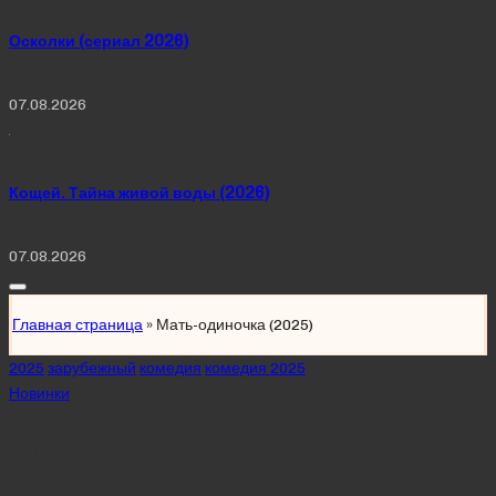
Осколки (сериал 2026)
07.08.2026
Кощей. Тайна живой воды (2026)
07.08.2026
Главная страница
»
Мать-одиночка (2025)
Posted
2025
зарубежный
комедия
комедия 2025
in
Новинки
Мать-одиночка
(2025)