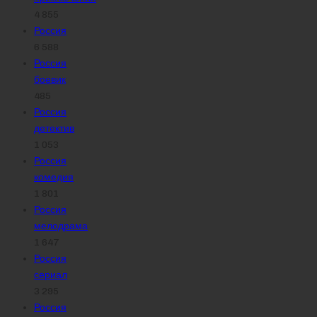
4 855
Россия
6 588
Россия
боевик
485
Россия
детектив
1 053
Россия
комедия
1 801
Россия
мелодрама
1 647
Россия
сериал
3 295
Россия