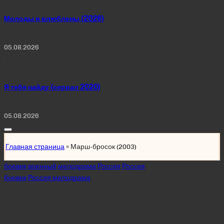
Молоды и влюблены (2026)
05.08.2026
Я тебя найду (сериал 2020)
05.08.2026
Главная страница
»
Марш-бросок (2003)
Posted
боевик
военный
мелодрама
Россия
Россия
in
боевик
Россия мелодрама
Марш-бросок
(2003)