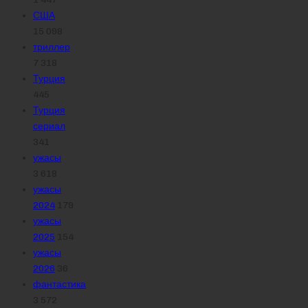
США
15 098
триллер
7 318
Турция
445
Турция
сериал
341
ужасы
3 618
ужасы
2024
179
ужасы
2025
154
ужасы
2026
36
фантастика
3 572