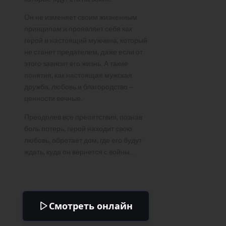
Он не изменяет своим жизненным
принципам и проявляет себя как
герой и настоящий мужчина, который
не станет предателем, даже если от
этого зависит его жизнь. А такие
понятия, как настоящая мужская
дружба, любовь и благородство –
ценности вечные.
Преодолев все препятствия, познав
боль потерь, герой находит свою
любовь, обретает дом, где его будут
ждать, куда он вернется с войны…
Смотреть онлайн