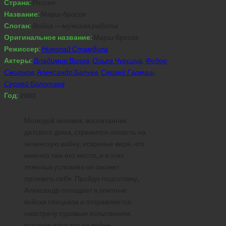
Страна:
Россия
Название:
Марш-бросок
Слоган:
Война — мужская работа
Оригинальное название:
Марш-бросок
Режиссер:
Николай Стамбула
Актеры:
Владимир Волга
,
Ольга Чурсина
,
Федор
Смирнов
,
Александр Балуев
,
Сергей Гармаш
,
Сергей Болотаев
Год:
2003
Молодой человек, воспитанник
детского дома, стремится попасть на
чеченскую войну, искренне веря, что
именно там его место, и в этих
тяжелых условиях он сможет
проявить себя. Пройдя подготовку,
Александр попадает в элитные
войска спецназа и отправляется
навстречу суровым испытаниям,
которые ждут его на войне.