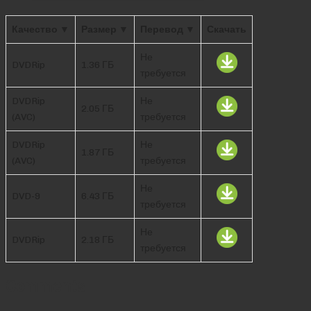
Качество ▼
Размер ▼
Перевод ▼
Скачать
Не
DVDRip
1.36 ГБ
требуется
DVDRip
Не
2.05 ГБ
(AVC)
требуется
DVDRip
Не
1.87 ГБ
(AVC)
требуется
Не
DVD-9
6.43 ГБ
требуется
Не
DVDRip
2.18 ГБ
требуется
Comments