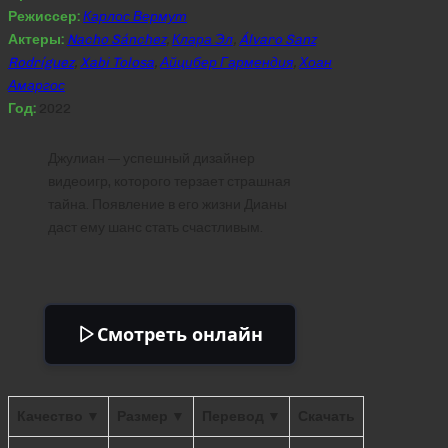
Режиссер:
Карлос Вермут
Актеры:
Nacho Sánchez
,
Клара Эл
,
Álvaro Sanz
Rodríguez
,
Xabi Tolosa
,
Айцибер Гармендия
,
Хоан
Амаргос
Год:
2022
Джулиан — успешный дизайнер
видеоигр, которого терзает страшная
тайна. Появление в его жизни Дианы
даст ему шанс стать счастливым.
Смотреть онлайн
Качество ▼
Размер ▼
Перевод ▼
Скачать