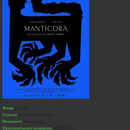
Жанр:
драма
Страна:
Испания, Эстония
Название:
Мантикора
Оригинальное название:
Mantícora