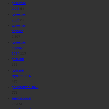
детектив
2025
54
детектив
2026
21
детектив
сериал
2 307
детектив
сериал
2024
113
детский
166
детский
мультфильм
475
документальный
771
зарубежный
29 373