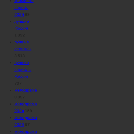
криминал
сериал
2024
89
лучшие
Россия
1 032
лучшие
сериалы
3 513
лучшие
сериалы
Россия
707
мелодрама
8 057
мелодрама
2024
159
мелодрама
2025
97
мелодрама