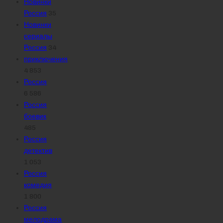
Новинки
Россия
35
Новинки
сериалы
Россия
34
приключения
4 853
Россия
6 586
Россия
боевик
485
Россия
детектив
1 053
Россия
комедия
1 800
Россия
мелодрама