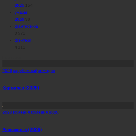
2025
154
ужасы
2026
36
фантастика
3 571
фэнтези
4 111
Похожее
Posted
2026
зарубежный
комедия
in
Кормилец (2026)
Posted
2026
комедия
комедия 2026
in
Распаковка (2026)