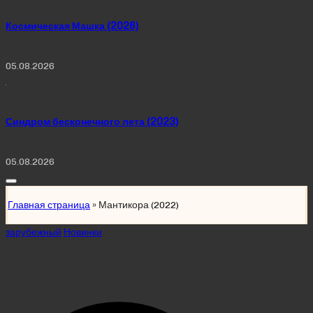
Космическая Машка (2026)
05.08.2026
Синдром бесконечного лета (2023)
05.08.2026
Главная страница
»
Мантикора (2022)
Posted
зарубежный
Новинки
in
Мантикора (2022)