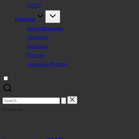
СССР
Новинки
мультфильмы
сериалы
фильмы
Россия
сериалы Россия
Search
for:
Новинки