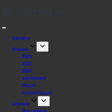
kinotorrent.cc
Skip
to
content
Контакты
Фильмы
2024
2025
2026
зарубежный
Россия
лучшие Россия
Сериалы
Все сериалы