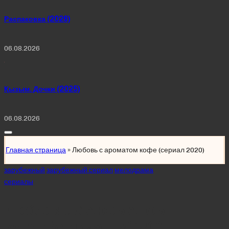
Распаковка (2026)
06.08.2026
Қызым. Дочки (2025)
06.08.2026
Главная страница
»
Любовь с ароматом кофе (сериал 2020)
Posted
зарубежный
зарубежный сериал
мелодрама
in
сериалы
Любовь с ароматом
кофе (сериал 2020)