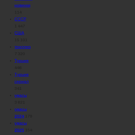
новинки
114
СССР
1 447
США
15 101
триллер
7 320
Турция
446
Турция
сериал
341
ужасы
3 621
ужасы
2024
179
ужасы
2025
154