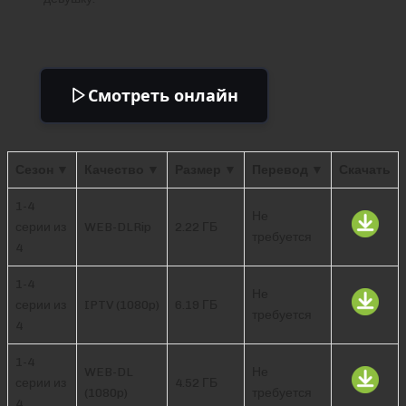
Смотреть онлайн
Сезон ▼
Качество ▼
Размер ▼
Перевод ▼
Скачать
1-4
Не
серии из
WEB-DLRip
2.22 ГБ
требуется
4
1-4
Не
серии из
IPTV (1080p)
6.19 ГБ
требуется
4
1-4
WEB-DL
Не
серии из
4.52 ГБ
(1080p)
требуется
4