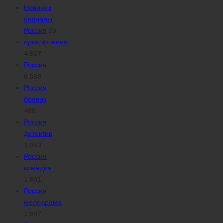
Новинки
сериалы
Россия
29
приключения
4 857
Россия
6 588
Россия
боевик
485
Россия
детектив
1 053
Россия
комедия
1 801
Россия
мелодрама
1 647