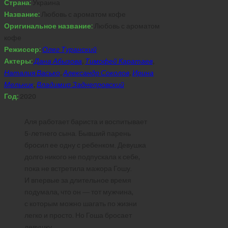
Страна:
Украина
Название:
Любовь с ароматом кофе
Оригинальное название:
Любовь с ароматом
кофе
Режиссер:
Олег Туранский
Актеры:
Дана Абызова
,
Тимофей Каратаев
,
Наталия Васько
,
Александр Соколов
,
Ирина
Мельник
,
Владимир Заднепровский
Год:
2020
Аля работает бариста и воспитывает
5-летнего сына. Бывший парень
бросил ее одну с ребенком. Девушка
долго никого не подпускала к себе,
пока не встретила мажора Гошу.
И впервые за длительное время
подумала, что он ― тот мужчина,
с которым можно шагать по жизни
легко и просто. Но Гоша бросает
девушку.