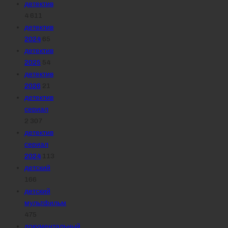
детектив
4 611
детектив
2024
65
детектив
2025
54
детектив
2026
21
детектив
сериал
2 307
детектив
сериал
2024
113
детский
166
детский
мультфильм
475
документальный