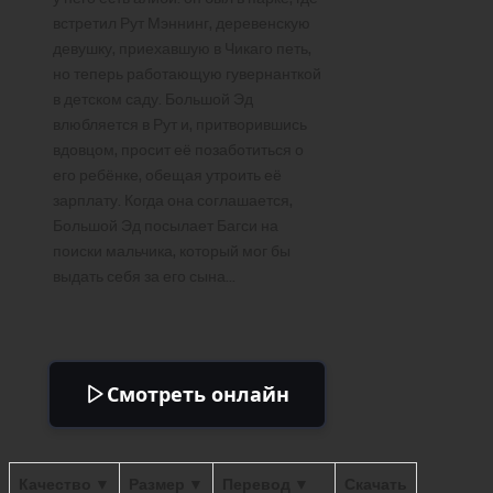
встретил Рут Мэннинг, деревенскую
девушку, приехавшую в Чикаго петь,
но теперь работающую гувернанткой
в детском саду. Большой Эд
влюбляется в Рут и, притворившись
вдовцом, просит её позаботиться о
его ребёнке, обещая утроить её
зарплату. Когда она соглашается,
Большой Эд посылает Багси на
поиски мальчика, который мог бы
выдать себя за его сына…
Смотреть онлайн
Качество ▼
Размер ▼
Перевод ▼
Скачать