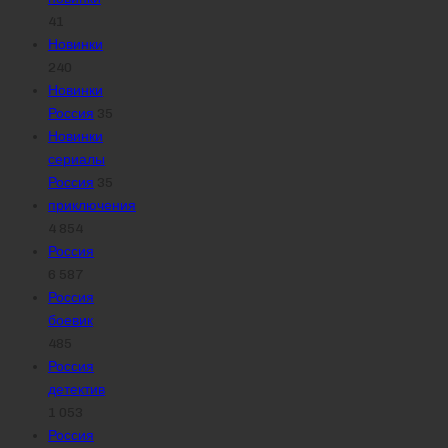
41
Новинки
240
Новинки
Россия
35
Новинки
сериалы
Россия
35
приключения
4 854
Россия
6 587
Россия
боевик
485
Россия
детектив
1 053
Россия