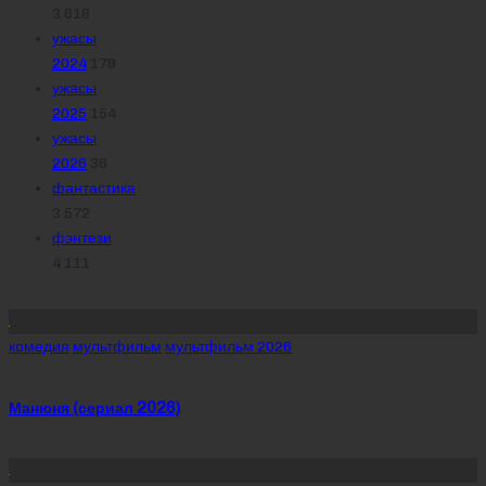
3 618
ужасы
2024
179
ужасы
2025
154
ужасы
2026
36
фантастика
3 572
фэнтези
4 111
Похожее
Posted
комедия
мультфильм
мультфильм 2026
in
Манюня (сериал 2026)