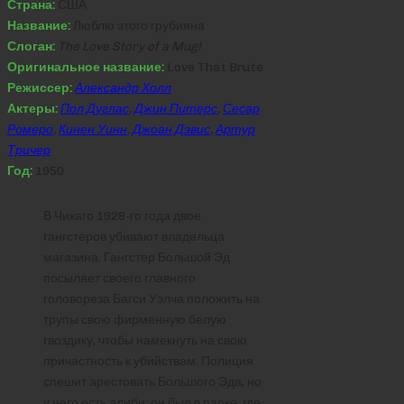
Страна:
США
Название:
Люблю этого грубияна
Слоган:
The Love Story of a Mug!
Оригинальное название:
Love That Brute
Режиссер:
Александр Холл
Актеры:
Пол Дуглас
,
Джин Питерс
,
Сесар
Ромеро
,
Кинен Уинн
,
Джоан Дэвис
,
Артур
Тричер
Год:
1950
В Чикаго 1928-го года двое
гангстеров убивают владельца
магазина. Гангстер Большой Эд
посылает своего главного
головореза Багси Уэлча положить на
трупы свою фирменную белую
гвоздику, чтобы намекнуть на свою
причастность к убийствам. Полиция
спешит арестовать Большого Эда, но
у него есть алиби: он был в парке, где