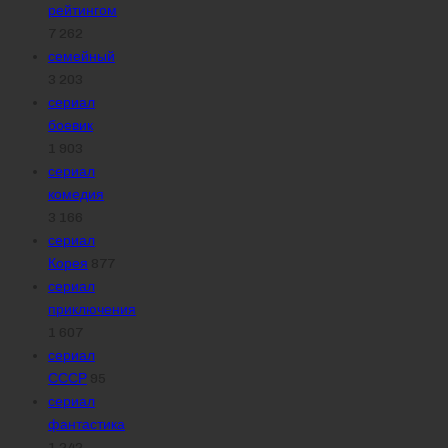
рейтингом
7 262
семейный
3 203
сериал
боевик
1 903
сериал
комедия
3 166
сериал
Корея
877
сериал
приключения
1 607
сериал
СССР
95
сериал
фантастика
1 242