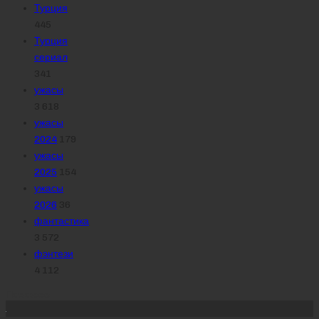
Турция
445
Турция
сериал
341
ужасы
3 618
ужасы
2024
179
ужасы
2025
154
ужасы
2026
36
фантастика
3 572
фэнтези
4 112
Похожее