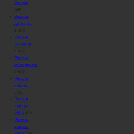
боевик
485
Россия
детектив
1 053
Россия
комедия
1 801
Россия
мелодрама
1 647
Россия
сериал
3 295
Россия
сериал
2023
205
Россия
сериал
2024
185