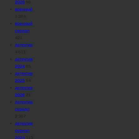
2026
66
военный
1 384
военный
сериал
421
детектив
4 611
детектив
2024
65
детектив
2025
54
детектив
2026
21
детектив
сериал
2 307
детектив
сериал
2024
113