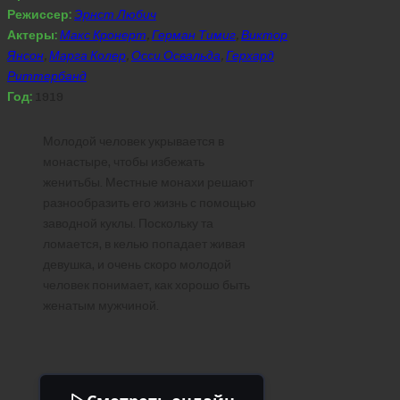
Режиссер:
Эрнст Любич
Актеры:
Макс Кронерт
,
Герман Тимиг
,
Виктор
Янсон
,
Марга Колер
,
Осси Освальда
,
Герхард
Риттербанд
Год:
1919
Молодой человек укрывается в
монастыре, чтобы избежать
женитьбы. Местные монахи решают
разнообразить его жизнь с помощью
заводной куклы. Поскольку та
ломается, в келью попадает живая
девушка, и очень скоро молодой
человек понимает, как хорошо быть
женатым мужчиной.