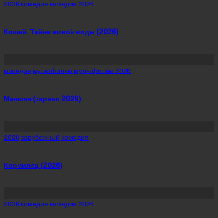
Posted
2026
комедия
комедия 2026
in
Кощей. Тайна живой воды (2026)
Posted
комедия
мультфильм
мультфильм 2026
in
Манюня (сериал 2026)
Posted
2026
зарубежный
комедия
in
Кормилец (2026)
Posted
2026
комедия
комедия 2026
in