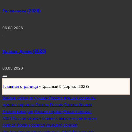
Распаковка (2026)
06.08.2026
Қызым. Дочки (2025)
06.08.2026
Главная страница
»
Красный 5 (сериал 2023)
Posted
боевик
комедия
лучшие Россия
лучшие сериалы
in
лучшие сериалы Россия
Россия
Россия боевик
Россия комедия
Россия сериал
Россия сериал
2023
Россия сериал боевик
с высоким рейтингом
сериал боевик
сериал комедия
сериал
фантастика
сериалы
сериалы 2023
фантастика