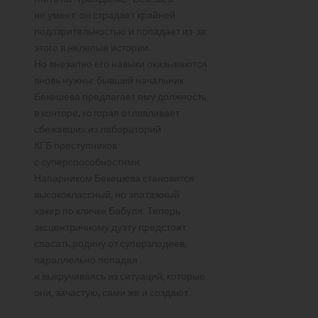
не умеет: он страдает крайней
подозрительностью и попадает из-за
этого в нелепые истории.
Но внезапно его навыки оказываются
вновь нужны: бывший начальник
Бекешева предлагает ему должность
в конторе, которая отлавливает
сбежавших из лабораторий
КГБ преступников
с суперспособностями.
Напарником Бекешева становится
высококлассный, но эпатажный
хакер по кличке Бабуля. Теперь
эксцентричному дуэту предстоит
спасать родину от суперзлодеев,
параллельно попадая
и выкручиваясь из ситуаций, которые
они, зачастую, сами же и создают.