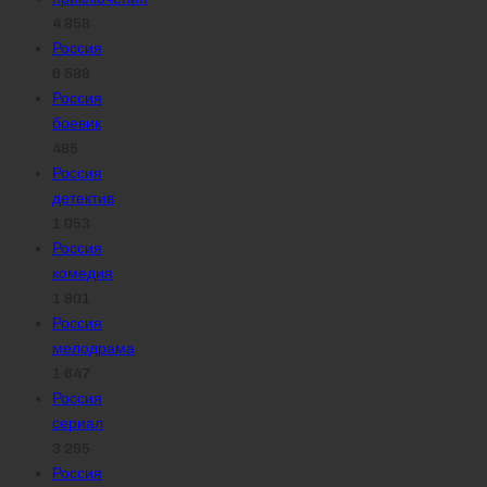
4 858
Россия
6 588
Россия
боевик
485
Россия
детектив
1 053
Россия
комедия
1 801
Россия
мелодрама
1 647
Россия
сериал
3 295
Россия