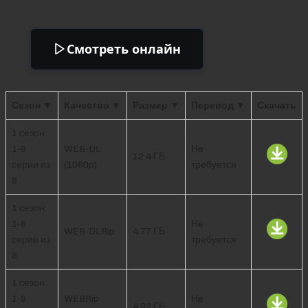
Смотреть онлайн
Сезон ▼
Качество ▼
Размер ▼
Перевод ▼
Скачать
1 сезон:
1-8
WEB-DL
Не
12.4 ГБ
серии из
(1080p)
требуется
8
1 сезон:
1-8
Не
WEB-DLRip
4.77 ГБ
серии из
требуется
8
1 сезон:
1-8
WEBRip
Не
4.82 ГБ