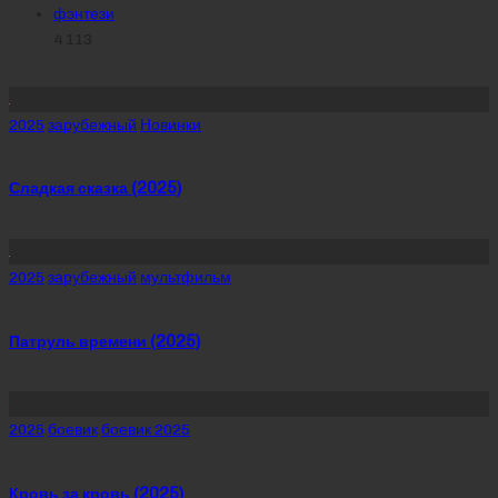
фэнтези
4 113
Похожее
Posted
2025
зарубежный
Новинки
in
Сладкая сказка (2025)
Posted
2025
зарубежный
мультфильм
in
Патруль времени (2025)
Posted
2025
боевик
боевик 2025
in
Кровь за кровь (2025)