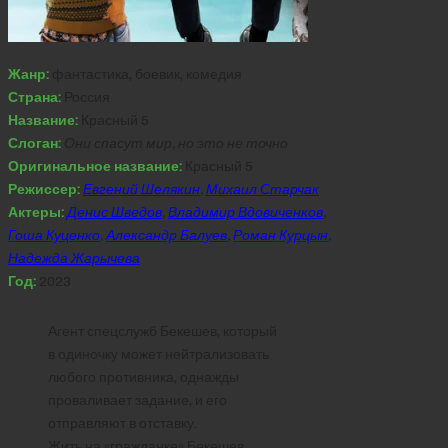
Жанр:
фантастика, боевик, комедия
Страна:
Россия
Название:
Красный 5
Слоган:
Они спасут мир, но это не точно
Оригинальное название:
Красный 5
Режиссер:
Евгений Шелякин
,
Михаил Старчак
Актеры:
Денис Шведов
,
Владимир Вдовиченков
,
Гоша Куценко
,
Александр Балуев
,
Роман Курцын
,
Надежда Жарычева
Год:
2023
Агент спецслужб Бекешев, который
в одиночку может нейтрализовать
любого противника, однажды
проваливает задание, и его
отправляют в отставку.
Жить на «гражданке» Бекешев