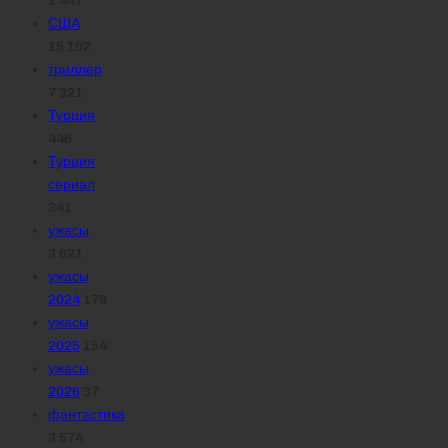
1 447
США
15 102
триллер
7 321
Турция
446
Турция
сериал
341
ужасы
3 621
ужасы
2024
179
ужасы
2025
154
ужасы
2026
37
фантастика
3 574