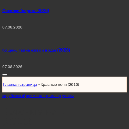
Осколки (сериал 2026)
07.08.2026
Кощей. Тайна живой воды (2026)
07.08.2026
Главная страница
»
Красные ночи (2010)
Posted
зарубежный
криминал
триллер
ужасы
in
Красные ночи
(2010)