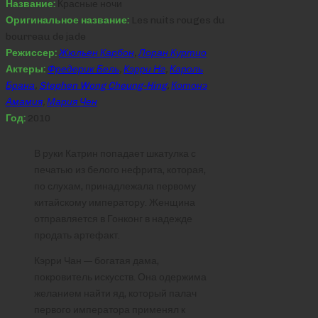
Название:
Красные ночи
Оригинальное название:
Les nuits rouges du
bourreau de jade
Режиссер:
Жюльен Карбон
,
Лоран Куртио
Актеры:
Фредерик Бель
,
Кэрри Нг
,
Кароль
Брана
,
Stephen Wong Cheung-Hing
,
Котонэ
Амамия
,
Мария Чен
Год:
2010
В руки Катрин попадает шкатулка с
печатью из белого нефрита, которая,
по слухам, принадлежала первому
китайскому императору. Женщина
отправляется в Гонконг в надежде
продать артефакт.
Кэрри Чан — богатая дама,
покровитель искусств. Она одержима
желанием найти яд, который палач
первого императора применял к