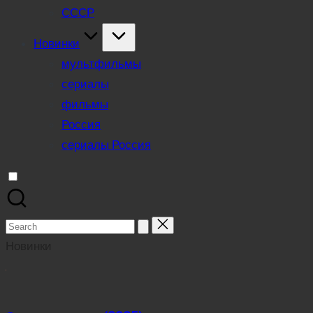
СССР
Новинки
мультфильмы
сериалы
фильмы
Россия
сериалы Россия
Search
for:
Новинки