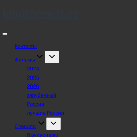
kinotorrent.cc
Skip
to
content
Контакты
Фильмы
2024
2025
2026
зарубежный
Россия
лучшие Россия
Сериалы
Все сериалы