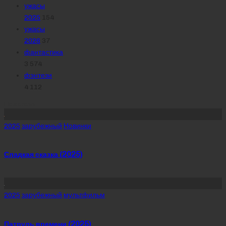
ужасы
2025
154
ужасы
2026
37
фантастика
3 574
фэнтези
4 112
Похожее
Posted
2025
зарубежный
Новинки
in
Сладкая сказка (2025)
Posted
2025
зарубежный
мультфильм
in
Патруль времени (2025)