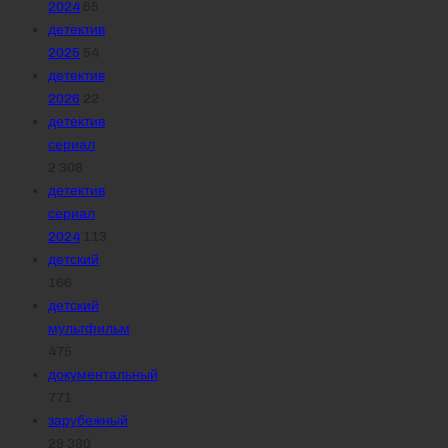
2024
65
детектив
2025
54
детектив
2026
22
детектив
сериал
2 308
детектив
сериал
2024
113
детский
166
детский
мультфильм
475
документальный
771
зарубежный
29 380