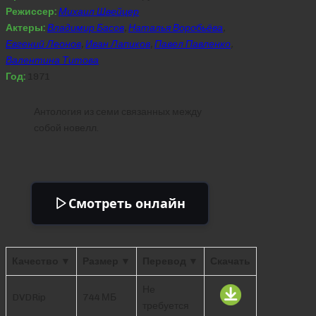
Режиссер:
Михаил Швейцер
Актеры:
Владимир Басов
,
Наталья Воробьёва
,
Евгений Леонов
,
Иван Лапиков
,
Павел Павленко
,
Валентина Титова
Год:
1971
Антология из семи связанных между
собой новелл.
Смотреть онлайн
Качество ▼
Размер ▼
Перевод ▼
Скачать
Не
DVDRip
744 МБ
требуется