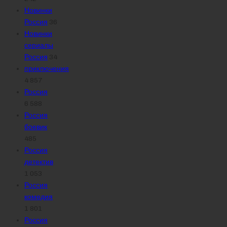
Новинки
Россия
36
Новинки
сериалы
Россия
34
приключения
4 857
Россия
6 588
Россия
боевик
485
Россия
детектив
1 053
Россия
комедия
1 801
Россия