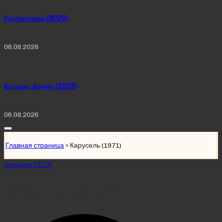
Распаковка (2026)
06.08.2026
Қызым. Дочки (2025)
06.08.2026
Главная страница
»
Карусель (1971)
Posted
комедия
СССР
in
Карусель (1971)