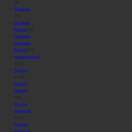
39
Новинки
238
Новинки
Россия
36
Новинки
сериалы
Россия
34
приключения
4 855
Россия
6 588
Россия
боевик
485
Россия
детектив
1 053
Россия
комедия