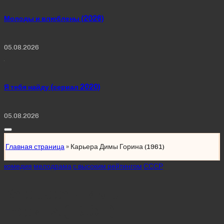
Молоды и влюблены (2026)
05.08.2026
Я тебя найду (сериал 2020)
05.08.2026
Главная страница
»
Карьера Димы Горина (1961)
Posted
комедия
мелодрама
с высоким рейтингом
СССР
in
Карьера Димы
Горина (1961)