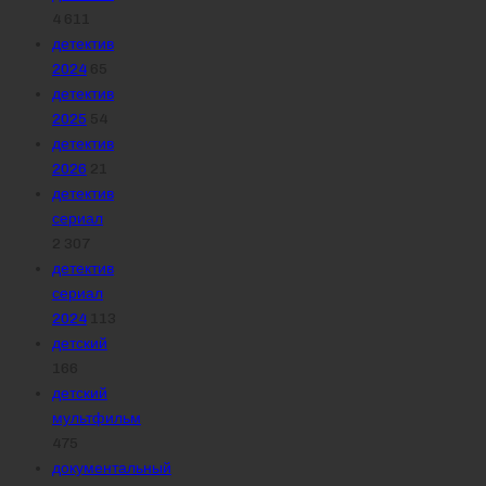
4 611
детектив
2024
65
детектив
2025
54
детектив
2026
21
детектив
сериал
2 307
детектив
сериал
2024
113
детский
166
детский
мультфильм
475
документальный