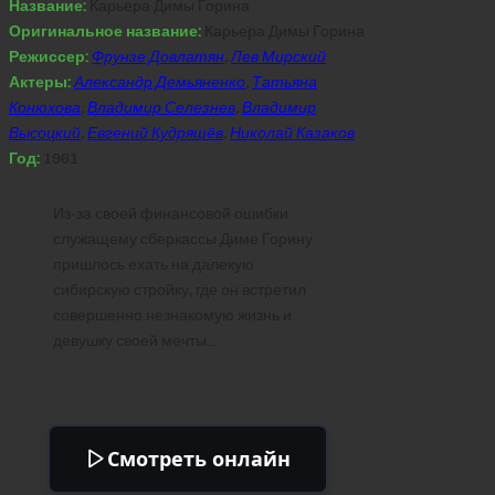
Название:
Карьера Димы Горина
Оригинальное название:
Карьера Димы Горина
Режиссер:
Фрунзе Довлатян
,
Лев Мирский
Актеры:
Александр Демьяненко
,
Татьяна
Конюхова
,
Владимир Селезнев
,
Владимир
Высоцкий
,
Евгений Кудряшёв
,
Николай Казаков
Год:
1961
Из-за своей финансовой ошибки
служащему сберкассы Диме Горину
пришлось ехать на далекую
сибирскую стройку, где он встретил
совершенно незнакомую жизнь и
девушку своей мечты…
Смотреть онлайн