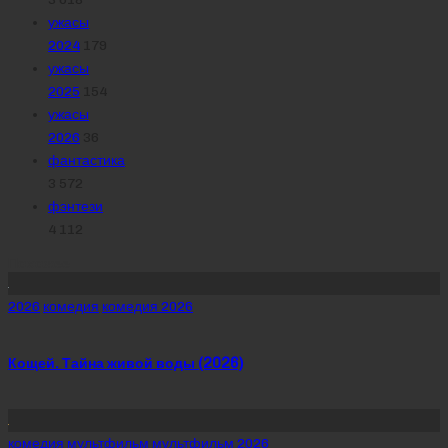
ужасы
2024
179
ужасы
2025
154
ужасы
2026
36
фантастика
3 572
фэнтези
4 112
Похожее
Posted
2026
комедия
комедия 2026
in
Кощей. Тайна живой воды (2026)
Posted
комедия
мультфильм
мультфильм 2026