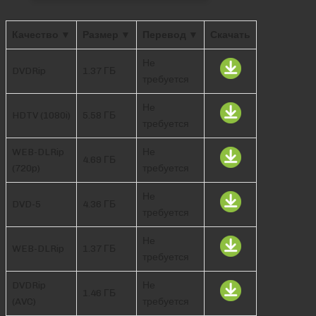
Качество ▼
Размер ▼
Перевод ▼
Скачать
Не
DVDRip
1.37 ГБ
требуется
Не
HDTV (1080i)
5.58 ГБ
требуется
WEB-DLRip
Не
4.69 ГБ
(720p)
требуется
Не
DVD-5
4.36 ГБ
требуется
Не
WEB-DLRip
1.37 ГБ
требуется
DVDRip
Не
1.46 ГБ
(AVC)
требуется