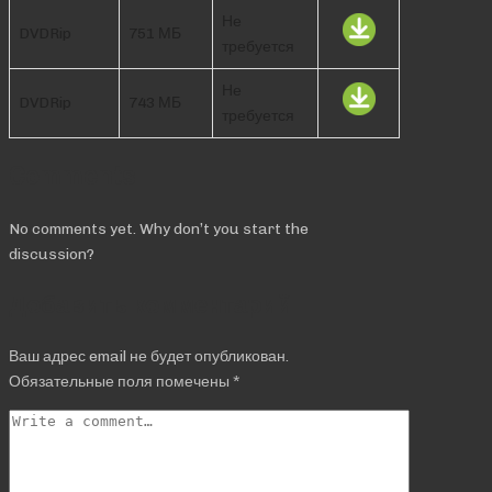
Не
DVDRip
751 МБ
требуется
Не
DVDRip
743 МБ
требуется
Comments
No comments yet. Why don’t you start the
discussion?
Добавить комментарий
Ваш адрес email не будет опубликован.
Обязательные поля помечены
*