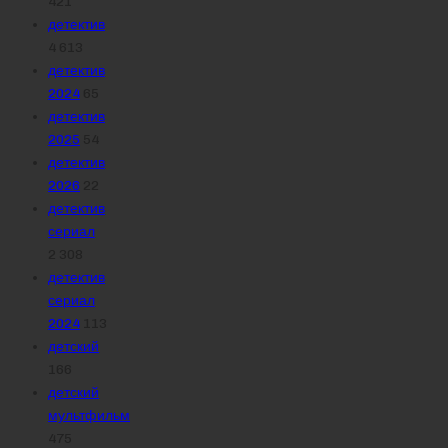
421
детектив
4 613
детектив
2024
65
детектив
2025
54
детектив
2026
22
детектив
сериал
2 308
детектив
сериал
2024
113
детский
166
детский
мультфильм
475