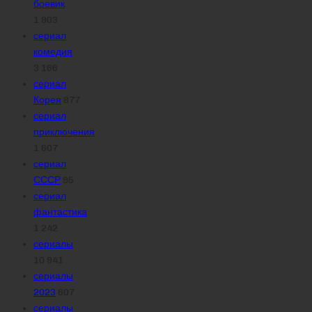
боевик
1 903
сериал
комедия
3 166
сериал
Корея
877
сериал
приключения
1 607
сериал
СССР
95
сериал
фантастика
1 242
сериалы
10 941
сериалы
2023
607
сериалы