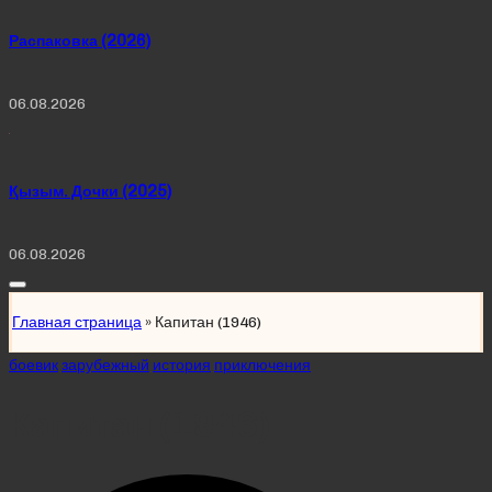
Распаковка (2026)
06.08.2026
Қызым. Дочки (2025)
06.08.2026
Главная страница
»
Капитан (1946)
Posted
боевик
зарубежный
история
приключения
in
Капитан (1946)