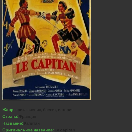
Жанр:
приключения, боевик, история
Страна:
Франция
Название:
Капитан
Оригинальное название:
Le capitan