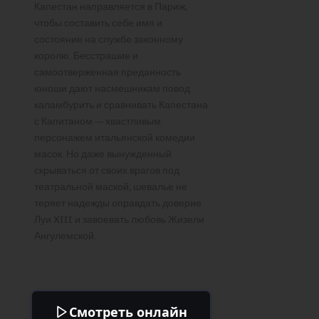
Капестан направляется в Париж,
чтобы составить себе имя и
состояние на службе законному
королю. Бесстрашие и
самоотверженная преданность
юноши дают насмешникам повод
каламбурить и сравнивать Капестана
с Капитаном — хвастливым
персонажем итальянской комедии
масок. Но даже вынужденный
скрываться от своих врагов под
театральной маской, шевалье не
теряет надежды оправдать доверие
Луи XIII и завоевать любовь Жизели
Ангулемской.
Смотреть онлайн