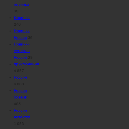
новинки
39
Новинки
240
Новинки
Россия
36
Новинки
сериалы
Россия
29
приключения
4 857
Россия
6 588
Россия
боевик
485
Россия
детектив
1 053