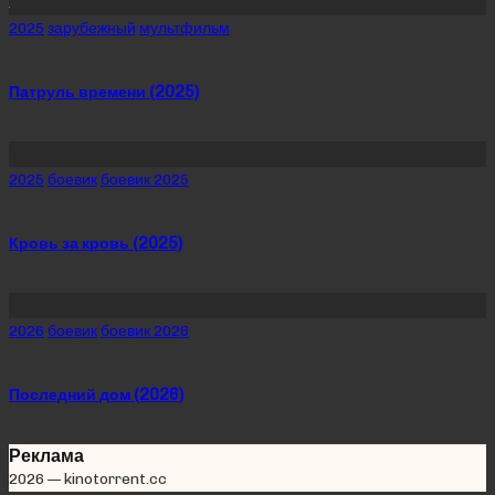
Posted
2025
зарубежный
мультфильм
in
Патруль времени (2025)
Posted
2025
боевик
боевик 2025
in
Кровь за кровь (2025)
Posted
2026
боевик
боевик 2026
in
Последний дом (2026)
Реклама
2026 — kinotorrent.cc