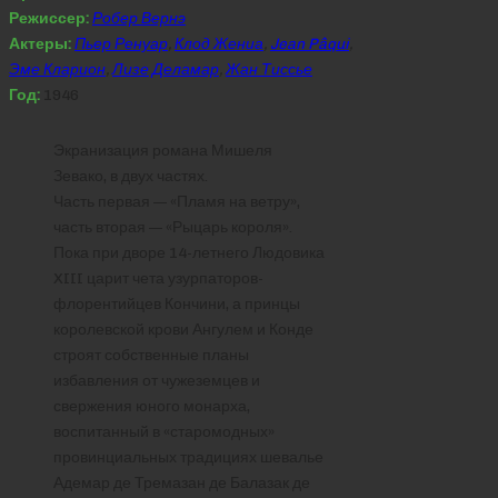
Режиссер:
Робер Вернэ
Актеры:
Пьер Ренуар
,
Клод Жениа
,
Jean Pâqui
,
Эме Кларион
,
Лизе Деламар
,
Жан Тиссье
Год:
1946
Экранизация романа Мишеля
Зевако, в двух частях.
Часть первая — «Пламя на ветру»,
часть вторая — «Рыцарь короля».
Пока при дворе 14-летнего Людовика
XIII царит чета узурпаторов-
флорентийцев Кончини, а принцы
королевской крови Ангулем и Конде
строят собственные планы
избавления от чужеземцев и
свержения юного монарха,
воспитанный в «старомодных»
провинциальных традициях шевалье
Адемар де Тремазан де Балазак де