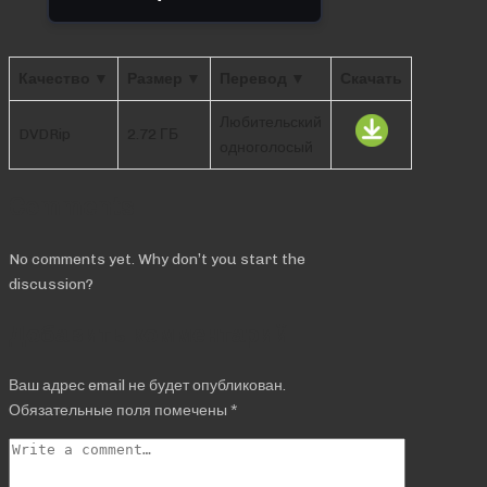
Качество ▼
Размер ▼
Перевод ▼
Скачать
Любительский
DVDRip
2.72 ГБ
одноголосый
Comments
No comments yet. Why don’t you start the
discussion?
Добавить комментарий
Ваш адрес email не будет опубликован.
Обязательные поля помечены
*