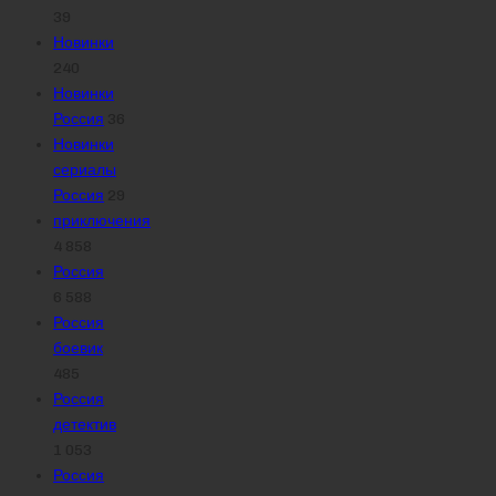
39
Новинки
240
Новинки
Россия
36
Новинки
сериалы
Россия
29
приключения
4 858
Россия
6 588
Россия
боевик
485
Россия
детектив
1 053
Россия