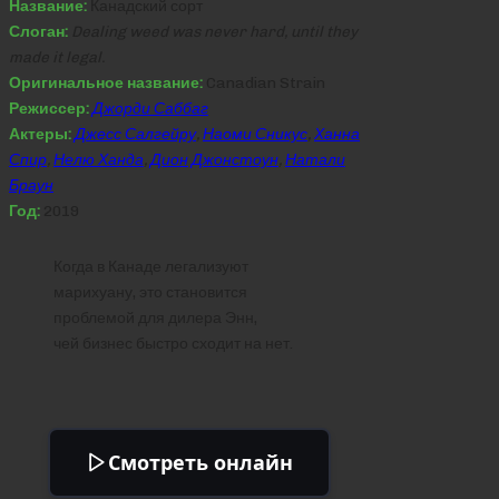
Название:
Канадский сорт
Слоган:
Dealing weed was never hard, until they
made it legal.
Оригинальное название:
Canadian Strain
Режиссер:
Джорди Саббаг
Актеры:
Джесс Салгейру
,
Наоми Сникус
,
Ханна
Спир
,
Нелю Ханда
,
Дион Джонстоун
,
Натали
Браун
Год:
2019
Когда в Канаде легализуют
марихуану, это становится
проблемой для дилера Энн,
чей бизнес быстро сходит на нет.
Смотреть онлайн