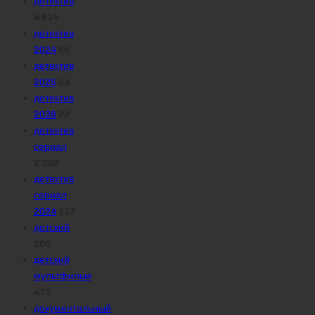
детектив
4 614
детектив
2024
65
детектив
2025
54
детектив
2026
22
детектив
сериал
2 308
детектив
сериал
2024
113
детский
166
детский
мультфильм
475
документальный