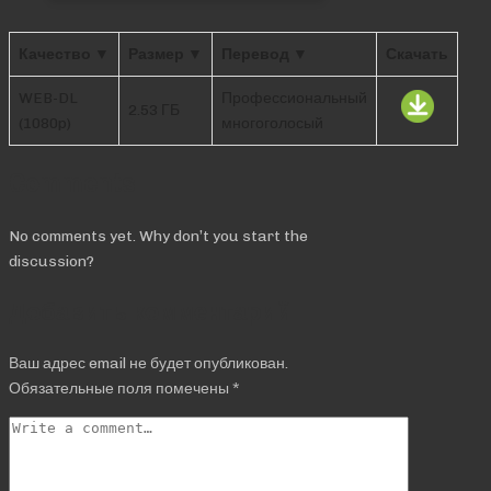
Качество ▼
Размер ▼
Перевод ▼
Скачать
WEB-DL
Профессиональный
2.53 ГБ
(1080p)
многоголосый
Comments
No comments yet. Why don’t you start the
discussion?
Добавить комментарий
Ваш адрес email не будет опубликован.
Обязательные поля помечены
*