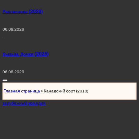
Распаковка (2026)
06.08.2026
Қызым. Дочки (2025)
06.08.2026
Главная страница
»
Канадский сорт (2019)
Posted
зарубежный
комедия
in
Канадский сорт
(2019)