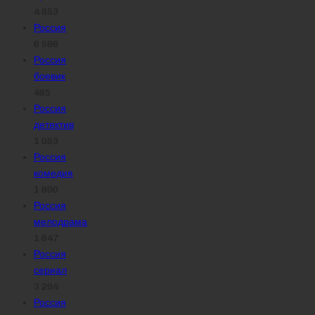
4 853
Россия
6 586
Россия
боевик
485
Россия
детектив
1 053
Россия
комедия
1 800
Россия
мелодрама
1 647
Россия
сериал
3 294
Россия