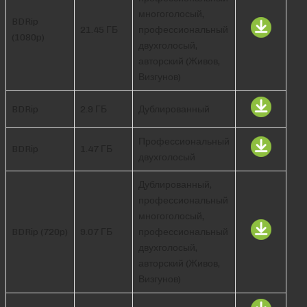
многоголосый,
BDRip
21.45 ГБ
профессиональный
(1080p)
двухголосый,
авторский (Живов,
Визгунов)
BDRip
2.9 ГБ
Дублированный
Профессиональный
BDRip
1.47 ГБ
двухголосый
Дублированный,
профессиональный
многоголосый,
BDRip (720p)
9.07 ГБ
профессиональный
двухголосый,
авторский (Живов,
Визгунов)