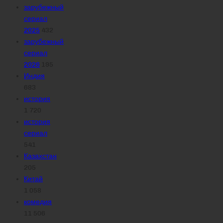
зарубежный
сериал
2025
432
зарубежный
сериал
2026
195
Индия
683
история
1 720
история
сериал
541
Казахстан
205
Китай
1 058
комедия
11 506