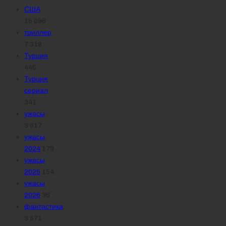
США
15 096
триллер
7 318
Турция
445
Турция
сериал
341
ужасы
3 617
ужасы
2024
179
ужасы
2025
154
ужасы
2026
36
фантастика
3 571