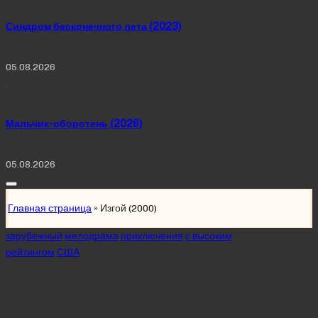
Синдром бесконечного лета (2023)
05.08.2026
Мальчик-оборотень (2026)
05.08.2026
Главная страница
»
Изгой (2000)
Posted
зарубежный
мелодрама
приключения
с высоким
in
рейтингом
США
Изгой (2000)