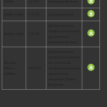
BDRip
2.17 ГБ
Авторский (Живов)
BDRip (720p)
2.78 ГБ
Дублированный
Дублированный,
профессиональный
BDRip (720p)
7.43 ГБ
двухголосый,
авторский (Живов)
Дублированный,
профессиональный
Blu-Ray
многоголосый,
Remux
44.03 ГБ
профессиональный
(1080p)
двухголосый,
авторский (Живов,
Визгунов)
Comments