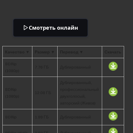
Смотреть онлайн
Качество ▼
Размер ▼
Перевод ▼
Скачать
BDRip
7.76 ГБ
Дублированный
(1080p)
Дублированный,
BDRip
профессиональный
12.08 ГБ
(1080p)
двухголосый,
авторский (Живов)
BDRip
1.99 ГБ
Дублированный
BDRip (AVC)
2.92 ГБ
Дублированный