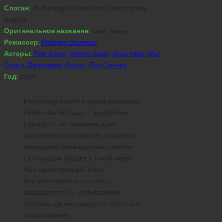
Слоган:
At the edge of the world, his journey
begins
Оригинальное название:
Cast Away
Режиссер:
Роберт Земекис
Актеры:
Том Хэнкс
,
Хелен Хант
,
Крис Нот
,
Ник
Сирси
,
Дженифер Льюис
,
Пол Санчез
Год:
2000
Инспектор логистической компании
FedEx Чак Ноланд — трудоголик,
у которого нет времени даже
на собственную невесту. Во время
очередной командировки самолет
с Ноландом падает в Тихий океан.
Чак, единственный, кому
посчастливилось спастись,
оказывается на необитаемом
острове, где ему придется бороться
за выживание.