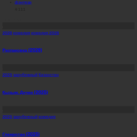
фэнтези
4 111
Похожее
Posted
2026
комедия
комедия 2026
in
Распаковка (2026)
Posted
2025
зарубежный
Казахстан
in
Қызым. Дочки (2025)
Posted
2025
зарубежный
комедия
in
Гленротан (2025)