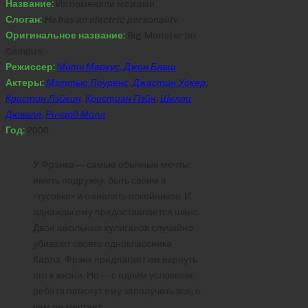
Название:
Их поменяли мозгами
Слоган:
He has an electric personality
Оригинальное название:
Big Monster on
Campus
Режиссер:
Митч Маркус
,
Джон Блаш
Актеры:
Мэттью Лоуренс
,
Джастин Уокер
,
Кристин Лэйкин
,
Кристиан Пэйн
,
Шелли
Дювалл
,
Ричард Молл
Год:
2000
У Фрэнка — самые обычные мечты:
иметь подружку, быть своим в
«тусовке» и оживлять покойников. И
однажды ему предоставляется шанс.
Двое школьных хулиганов случайно
убивают своего одноклассника
Карла. Фрэнк предлагает им вернуть
его к жизни. Но — с одним условием:
ребята помогут ему заполучить все, о
чем он мечтает.