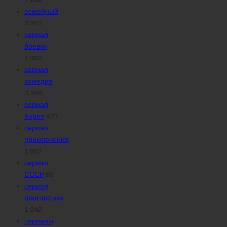
семейный
3 203
сериал
боевик
1 903
сериал
комедия
3 166
сериал
Корея
877
сериал
приключения
1 607
сериал
СССР
95
сериал
фантастика
1 242
сериалы