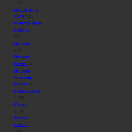
337
мультфильм
СССР
213
Мультфильмы
новинки
39
Новинки
238
Новинки
Россия
36
Новинки
сериалы
Россия
34
приключения
4 855
Россия
6 588
Россия
боевик
485