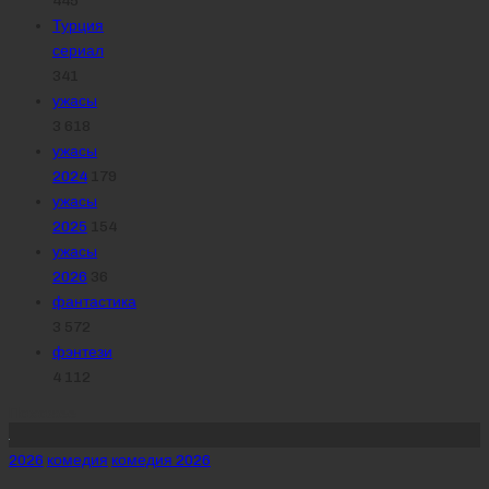
Турция
сериал
341
ужасы
3 618
ужасы
2024
179
ужасы
2025
154
ужасы
2026
36
фантастика
3 572
фэнтези
4 112
Похожее
Posted
2026
комедия
комедия 2026
in