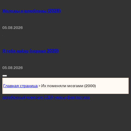
Молоды и влюблены (2026)
05.08.2026
Я тебя найду (сериал 2020)
05.08.2026
Главная страница
»
Их поменяли мозгами (2000)
Posted
зарубежный
комедия
США
ужасы
фантастика
in
Их поменяли
мозгами (2000)