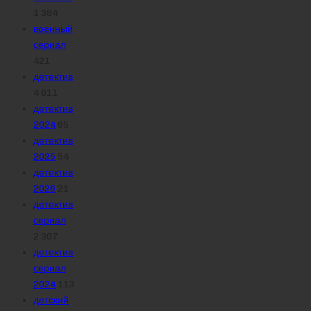
1 384
военный
сериал
421
детектив
4 611
детектив
2024
65
детектив
2025
54
детектив
2026
21
детектив
сериал
2 307
детектив
сериал
2024
113
детский