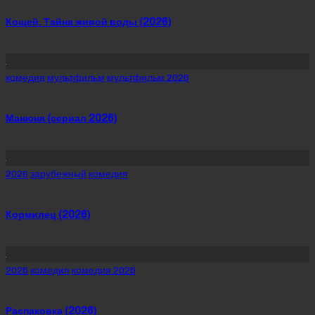
Кощей. Тайна живой воды (2026)
Posted
комедия
мультфильм
мультфильм 2026
in
Манюня (сериал 2026)
Posted
2026
зарубежный
комедия
in
Кормилец (2026)
Posted
2026
комедия
комедия 2026
in
Распаковка (2026)