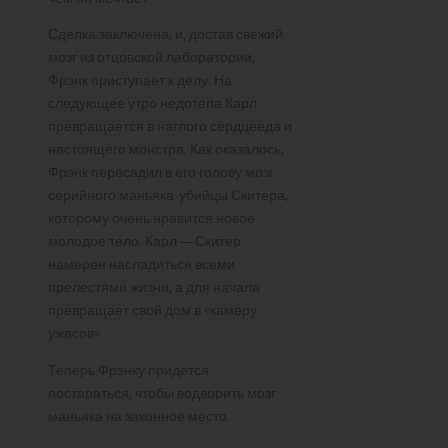
Сделка заключена, и, достав свежий
мозг из отцовской лаборатории,
Фрэнк приступает к делу. На
следующее утро недотепа Карл
превращается в наглого сердцееда и
настоящего монстра. Как оказалось,
Фрэнк пересадил в его голову мозг
серийного маньяка-убийцы Скитера,
которому очень нравится новое
молодое тело. Карл — Скитер
намерен насладиться всеми
прелестями жизни, а для начала
превращает свой дом в «камеру
ужасов».
Теперь Фрэнку придется
постараться, чтобы водворить мозг
маньяка на законное место.