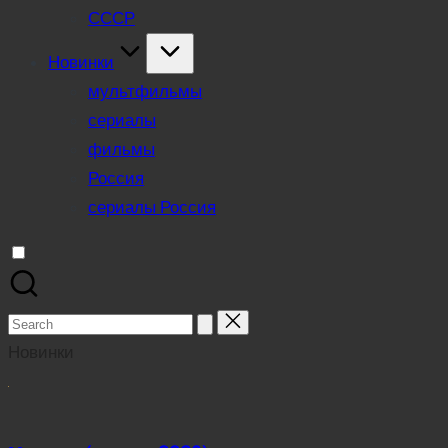
СССР
Новинки
мультфильмы
сериалы
фильмы
Россия
сериалы Россия
Search
for:
Новинки