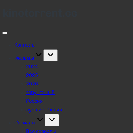
kinotorrent.cc
Skip
to
content
Контакты
Фильмы
2024
2025
2026
зарубежный
Россия
лучшие Россия
Сериалы
Все сериалы