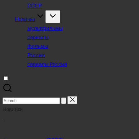
СССР
Новинки
мультфильмы
сериалы
фильмы
Россия
сериалы Россия
Search
for:
Новинки