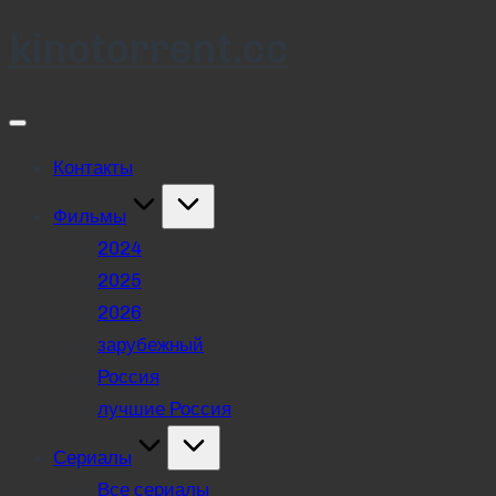
kinotorrent.cc
Skip
to
content
Контакты
Фильмы
2024
2025
2026
зарубежный
Россия
лучшие Россия
Сериалы
Все сериалы