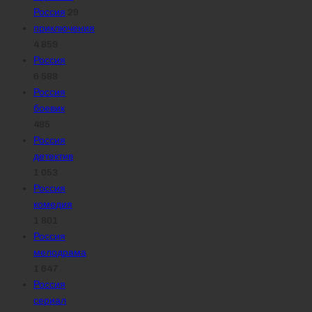
Россия
29
приключения
4 859
Россия
6 588
Россия
боевик
485
Россия
детектив
1 053
Россия
комедия
1 801
Россия
мелодрама
1 647
Россия
сериал