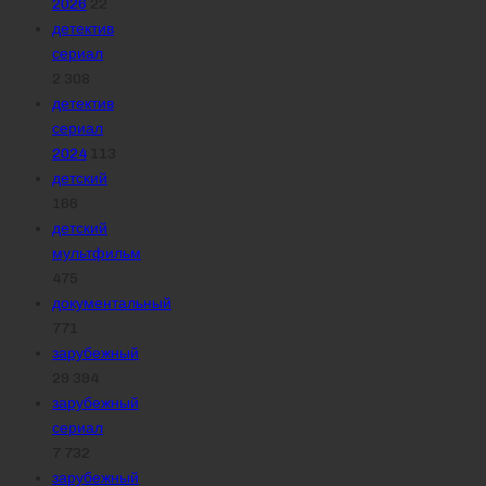
2026
22
детектив
сериал
2 308
детектив
сериал
2024
113
детский
166
детский
мультфильм
475
документальный
771
зарубежный
29 394
зарубежный
сериал
7 732
зарубежный