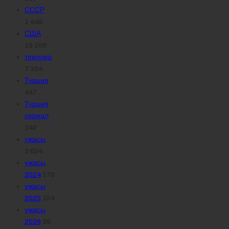
СССР
1 448
США
15 109
триллер
7 324
Турция
447
Турция
сериал
342
ужасы
3 624
ужасы
2024
179
ужасы
2025
154
ужасы
2026
39