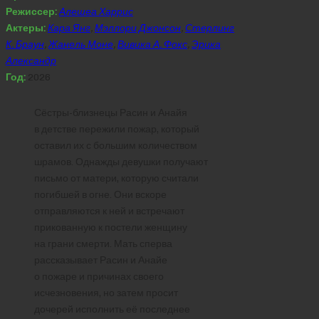
Режиссер:
Алешеа Харрис
Актеры:
Кара Янг
,
Мэллори Джонсон
,
Стерлинг
К. Браун
,
Жанель Моне
,
Вивика А. Фокс
,
Эрика
Александр
Год:
2026
Сёстры-близнецы Расин и Анайя
в детстве пережили пожар, который
оставил их с большим количеством
шрамов. Однажды девушки получают
письмо от матери, которую считали
погибшей в огне. Они вскоре
отправляются к ней и встречают
прикованную к постели женщину
на грани смерти. Мать сперва
рассказывает Расин и Анайе
о пожаре и причинах своего
исчезновения, но затем просит
дочерей исполнить её последнее