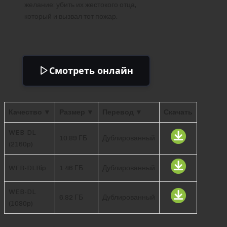
желание: убить их жестокого отца,
который и вызвал тот пожар.
Смотреть онлайн
Качество ▼
Размер ▼
Перевод ▼
Скачать
WEB-DL
10.89 ГБ
Дублированный
(2160p)
WEB-DLRip
1.46 ГБ
Дублированный
WEB-DL
6.82 ГБ
Дублированный
(1080p)