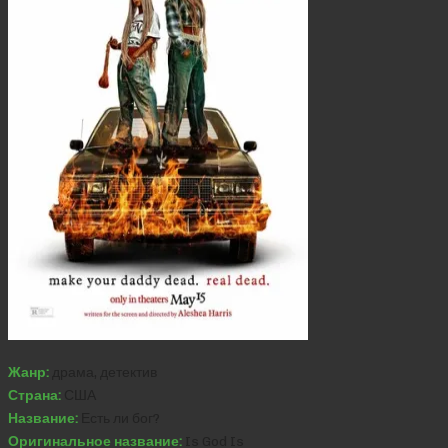
Жанр:
драма, детектив
Страна:
США
Название:
Есть ли бог?
Оригинальное название:
Is God Is