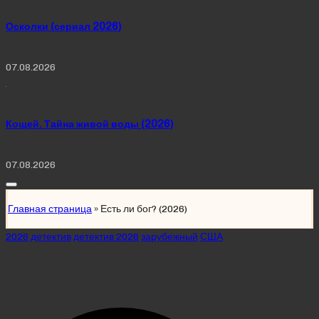
Осколки (сериал 2026)
07.08.2026
Кощей. Тайна живой воды (2026)
07.08.2026
Главная страница
»
Есть ли бог? (2026)
Posted
2026
детектив
детектив 2026
зарубежный
США
in
Есть ли бог? (2026)