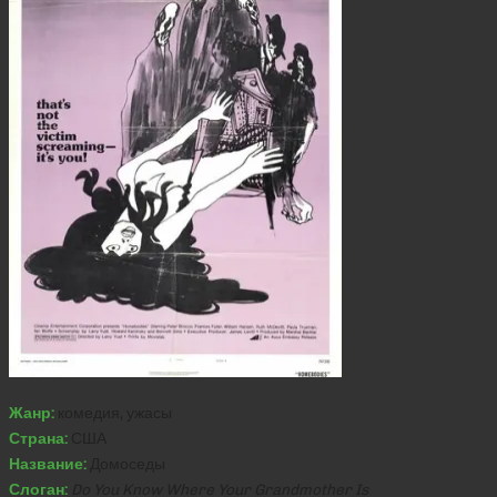
Жанр:
комедия, ужасы
Страна:
США
Название:
Домоседы
Слоган:
Do You Know Where Your Grandmother Is