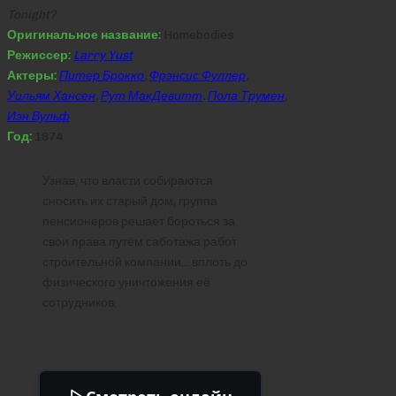
Tonight?
Оригинальное название:
Homebodies
Режиссер:
Larry Yust
Актеры:
Питер Брокко
,
Фрэнсис Фуллер
,
Уильям Хансен
,
Рут МакДевитт
,
Пола Трумен
,
Иэн Вульф
Год:
1974
Узнав, что власти собираются
сносить их старый дом, группа
пенсионеров решает бороться за
свои права путём саботажа работ
строительной компании… вплоть до
физического уничтожения её
сотрудников.