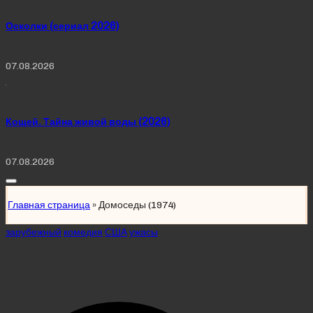
Осколки (сериал 2026)
07.08.2026
Кощей. Тайна живой воды (2026)
07.08.2026
Главная страница
»
Домоседы (1974)
Posted
зарубежный
комедия
США
ужасы
in
Домоседы (1974)