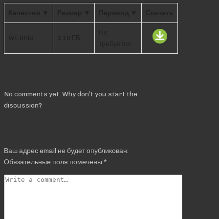
Качество ▼
Размер ▼
Перевод ▼
Скачать
Не
WEBRip
1.18 ГБ
требуется
Comments
No comments yet. Why don’t you start the
discussion?
Добавить комментарий
Ваш адрес email не будет опубликован.
Обязательные поля помечены
*