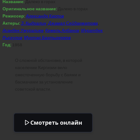
Название:
Далеко в горах
Оригинальное название:
Далеко в горах
Режиссер:
Александр Карпов
Актеры:
З. Кыдралин
,
Джамал Сейдакматова
,
Асанбек Умуралиев
,
Кемель Албанов
,
Муратбек
Рыскулов
,
Мухтар Бахтыгереев
Год:
1958
О сложной обстановке, в которой
население Киргизии вело
ожесточенную борьбу с баями и
басмачами за установление
советской власти.
Смотреть онлайн