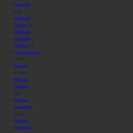
Новинки
238
Новинки
Россия
36
Новинки
сериалы
Россия
34
приключения
4 855
Россия
6 588
Россия
боевик
485
Россия
детектив
1 053
Россия
комедия