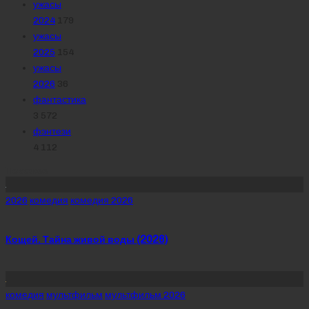
ужасы
2024
179
ужасы
2025
154
ужасы
2026
36
фантастика
3 572
фэнтези
4 112
Похожее
Posted
2026
комедия
комедия 2026
in
Кощей. Тайна живой воды (2026)
Posted
комедия
мультфильм
мультфильм 2026