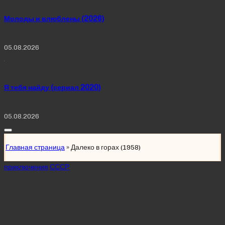
Молоды и влюблены (2026)
05.08.2026
Я тебя найду (сериал 2020)
05.08.2026
Главная страница
»
Далеко в горах (1958)
Posted
приключения
СССР
in
Далеко в горах
(1958)