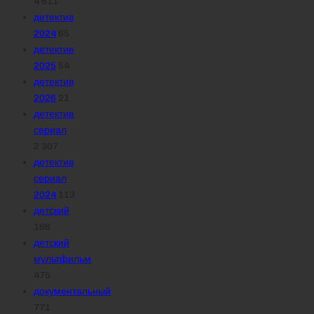
4 611
детектив
2024
65
детектив
2025
54
детектив
2026
21
детектив
сериал
2 307
детектив
сериал
2024
113
детский
166
детский
мультфильм
475
документальный
771