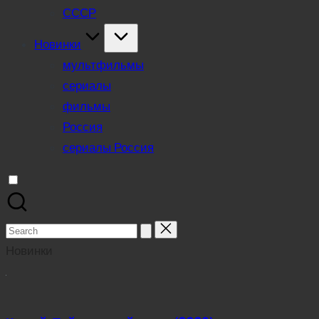
СССР
Новинки
мультфильмы
сериалы
фильмы
Россия
сериалы Россия
Search
for:
Новинки