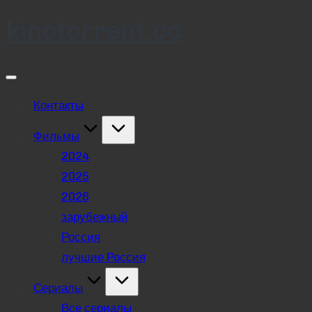
kinotorrent.cc
Skip
to
content
Контакты
Фильмы
2024
2025
2026
зарубежный
Россия
лучшие Россия
Сериалы
Все сериалы